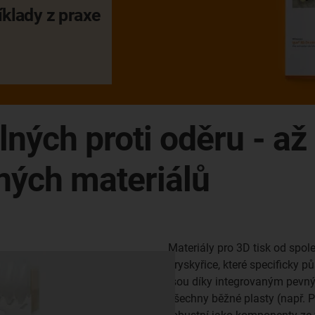
íklady z praxe
lných proti oděru - až
ných materiálů
Materiály pro 3D tisk od spole
pryskyřice, které specificky p
jsou díky integrovaným pevný
všechny běžné plasty (např. 