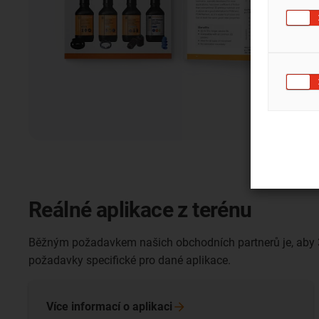
Reálné aplikace z terénu
Běžným požadavkem našich obchodních partnerů je, aby 
požadavky specifické pro dané aplikace.
Více informací o
aplikaci