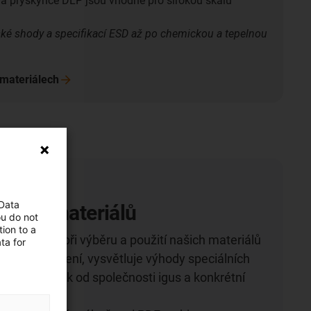
 a pryskyřice DLP jsou vhodné pro širokou škálu
ské shody a specifikací ESD až po chemickou a tepelnou
materiálech
 Data
ašich materiálů
ou do not
ion to a
bízí pomoc při výběru a použití našich materiálů
ta for
proti opotřebení, vysvětluje výhody speciálních
ic pro 3D tisk od společnosti igus a konkrétní
í.