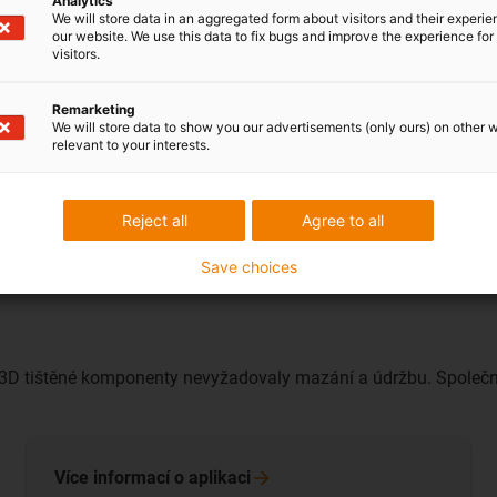
Analytics
Jednoduše vyplň
We will store data in an aggregated form about visitors and their experi
materiály!
our website. We use this data to fix bugs and improve the experience for 
visitors.
Remarketing
Obdržet brožu
We will store data to show you our advertisements (only ours) on other 
relevant to your interests.
Reject all
Agree to all
Save choices
3D tištěné komponenty nevyžadovaly mazání a údržbu. Společn
Více informací o
aplikaci