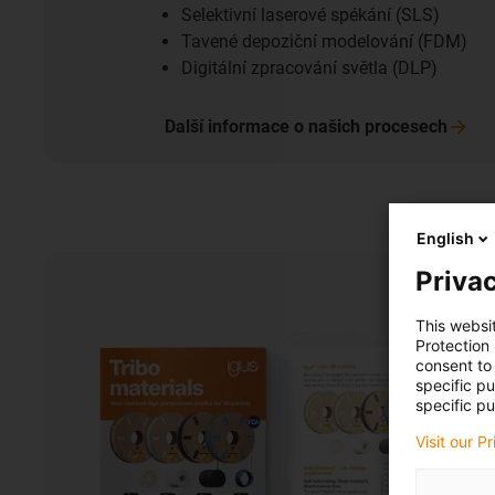
Selektivní laserové spékání (SLS)
Tavené depoziční modelování (FDM)
Digitální zpracování světla (DLP)
Další informace o našich
procesech
English
Privac
This websi
Protection
consent to 
specific p
specific pu
Visit our P