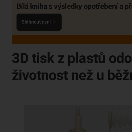
Bílá kniha s výsledky opotřebení a př
Stáhnout nyní
3D tisk z plastů odo
životnost než u běž