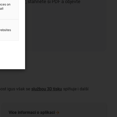
te formulář, stáhněte si PDF a objevte
ences on
all
ru
websites
ost igus však se
službou 3D tisku
splňuje i další
Více informací o
aplikaci