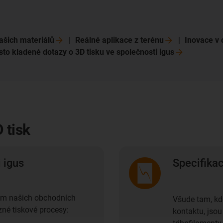
našich
materiálů
Reálné aplikace z
terénu
Inovace v 
sto kladené dotazy o 3D tisku ve společnosti
igus
 tisk
 igus
Specifikac
m našich obchodních
Všude tam, k
ůzné tiskové procesy:
kontaktu, jsou