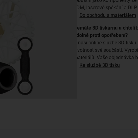
robustní jako komponenty ze v
FDM, laserové spékání a DLP.
⯈
Do obchodu s materiálem
Nemáte 3D tiskárnu a chtěli 
odolné proti opotřebení?
V naší online službě 3D tisk
životnost své součásti. Vyrob
materiálů. Vaše objednávka bu
⯈
Ke službě 3D tisku