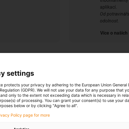
tribofilamenty
aplikací.
Od potravinář
odolnost.
Více o našich
y settings
te protects your privacy by adhering to the European Union General
Přehled n
 Regulation (GDPR). We will not use your data for any purpose that y
and only to the extent not exceeding data which is necessary in relat
Tato brožura na
urpose(s) of processing. You can grant your consent(s) to use your da
rposes below or by clicking "Agree to all".
tribo odolných 
vláken a pryskyř
rivacy Policy page for more
možnosti použit