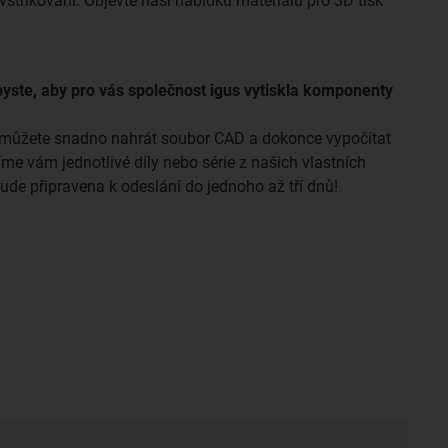
střikování. Objevte naši nabídku materiálů pro 3D tisk
byste, aby pro vás společnost igus vytiskla komponenty
u můžete snadno nahrát soubor CAD a dokonce vypočítat
íme vám jednotlivé díly nebo série z našich vlastních
de připravena k odeslání do jednoho až tří dnů!