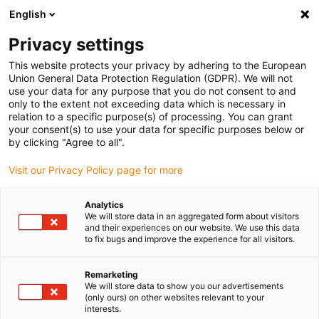
English
(0)
Privacy settings
igus-icon-arrow-right
igus-icon-arrow-right
igus-icon-arrow-right
igus-
Domů
Kabely pro energetické řetězy
Konfekcionované kabely
This website protects your privacy by adhering to the European
igus-icon-arrow-right
Kabely pohonu podle standardů výrobců
suitable for Baumer Thalheim
Union General Data Protection Regulation (GDPR). We will not
use your data for any purpose that you do not consent to and
only to the extent not exceeding data which is necessary in
relation to a specific purpose(s) of processing. You can grant
Konfekcionované kabely
your consent(s) to use your data for specific purposes below or
by clicking "Agree to all".
Visit our Privacy Policy page for more
vhodné pro Baumer Thalheim
Analytics
We will store data in an aggregated form about visitors
and their experiences on our website. We use this data
to fix bugs and improve the experience for all visitors.
Vysoce kvalitní kabely readycable®, které se vyznačují mimořádně
dlouhou provozní životností a jsou vhodné pro Baumer Thalheim
konfekcionovaný pro použití v energetických řetězech. Obzvláště
Remarketing
We will store data to show you our advertisements
odolné a trvanlivé v pohyblivých aplikacích. Aby byla zaručena
(only ours) on other websites relevant to your
vysoká výkonnost i v aplikacích s vysokým zatížením, podrobuje
interests.