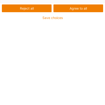
Převody musí mít stejný převodový poměr a stejný modul, aby byly
kompatibilní.
Reject all
Agree to all
Save choices
Seznam
Dlaždice
Počet produktů:
0
Bohužel v současné době nejsou v této kategorii k
dispozici žádné produkty. Potřebujete podporu nebo
řešení na míru? LiveChat igus® Vám okamžitě
pomůže! Nebo
napište nám!
Co pro vás můžeme vylepšit? Dejte nám zpětnou vazbu.
Pochvaly a kritika