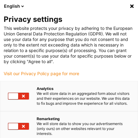
English
(0)
Privacy settings
igus-icon-arrow-right
igus-icon-arrow-right
igus-icon-arrow-right
Domů
Ozubená kola a ozubené hřebeny
Kuželová soukolí
This website protects your privacy by adhering to the European
Union General Data Protection Regulation (GDPR). We will not
use your data for any purpose that you do not consent to and
only to the extent not exceeding data which is necessary in
Online obchod s kuželovými
relation to a specific purpose(s) of processing. You can grant
your consent(s) to use your data for specific purposes below or
by clicking "Agree to all".
ozubenými koly
Visit our Privacy Policy page for more
Analytics
We will store data in an aggregated form about visitors
and their experiences on our website. We use this data
V naší nabídce kuželových ozubených kol najdete velký výběr
to fix bugs and improve the experience for all visitors.
plastových kuželových ozubených kol s různými převodovými
poměry v různých modulech.
Remarketing
Upozorňujeme, že kuželová ozubená kola se prodávají po
We will store data to show you our advertisements
jednotlivých kusech. Pro dosažení požadovaného převodového
(only ours) on other websites relevant to your
poměru je nutné objednat dva kusy kuželových ozubených kol.
interests.