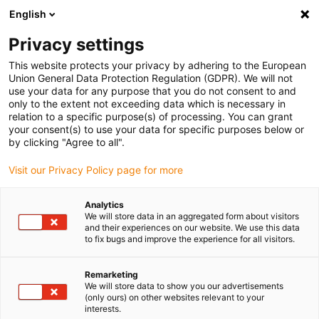
English
Vyberte místo pro doručení
Privacy settings
Výběr stránky země/oblasti může ovlivnit různé faktory
This website protects your privacy by adhering to the European
Union General Data Protection Regulation (GDPR). We will not
Zobrazit všechna místa
use your data for any purpose that you do not consent to and
only to the extent not exceeding data which is necessary in
relation to a specific purpose(s) of processing. You can grant
Přejít na www.igus.com
your consent(s) to use your data for specific purposes below or
by clicking "Agree to all".
Visit our Privacy Policy page for more
(0)
Analytics
We will store data in an aggregated form about visitors
Domovská stránka
Produkty
and their experiences on our website. We use this data
to fix bugs and improve the experience for all visitors.
Dlouhé jízdní vzdálenosti a náročné zatížení
Remarketing
We will store data to show you our advertisements
Energetické řetězy pro
(only ours) on other websites relevant to your
interests.