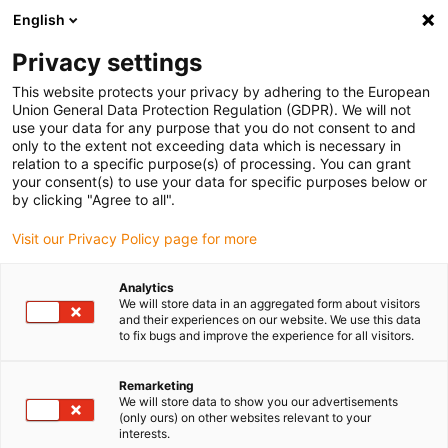
English
(0)
Privacy settings
igus-icon-arrow-right
igus-icon-arrow-right
igus-icon-arrow-right
igus-
Domů
Kabely pro energetické řetězy
Konfekcionované kabely
This website protects your privacy by adhering to the European
Kabely s průmyslovými konektory HARTING
Union General Data Protection Regulation (GDPR). We will not
use your data for any purpose that you do not consent to and
only to the extent not exceeding data which is necessary in
relation to a specific purpose(s) of processing. You can grant
Kabely s průmyslovými
your consent(s) to use your data for specific purposes below or
by clicking "Agree to all".
Visit our Privacy Policy page for more
konektory
Analytics
We will store data in an aggregated form about visitors
and their experiences on our website. We use this data
to fix bugs and improve the experience for all visitors.
Ovládací kabely s konektory HARTING jsou konfekcionované
kabely pro pohyblivé aplikace s 36měsíční zárukou. Více než 100
různých kabelů, které jsou bez minimálního množství a jsou
Remarketing
We will store data to show you our advertisements
nařezány na míru, je k dispozici skladem a budou dodány po 24
(only ours) on other websites relevant to your
hodinách. Testovaná kvalita ovládacích kabelů chainflex® v
interests.