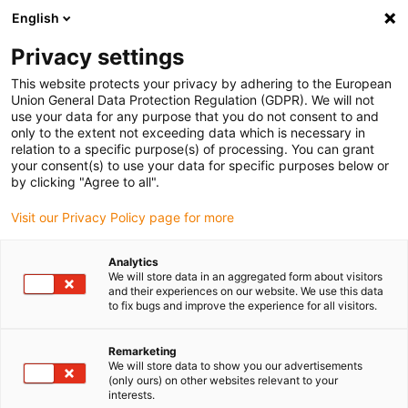
English
Vyberte místo pro doručení
Privacy settings
Výběr stránky země/oblasti může ovlivnit různé faktory
This website protects your privacy by adhering to the European
Union General Data Protection Regulation (GDPR). We will not
Zobrazit všechna místa
use your data for any purpose that you do not consent to and
only to the extent not exceeding data which is necessary in
relation to a specific purpose(s) of processing. You can grant
Přejít na www.igus.com
your consent(s) to use your data for specific purposes below or
by clicking "Agree to all".
Visit our Privacy Policy page for more
(0)
Analytics
We will store data in an aggregated form about visitors
Domovská stránka
Plastový tyčový materiál
and their experiences on our website. We use this data
to fix bugs and improve the experience for all visitors.
Plastový tyčový materiál
Remarketing
We will store data to show you our advertisements
(only ours) on other websites relevant to your
interests.
Více než 40 materiálů pro vaši