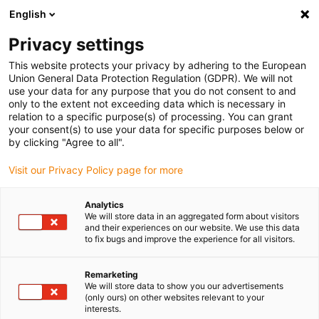
English
Vyberte místo pro doručení
Privacy settings
Výběr stránky země/oblasti může ovlivnit různé faktory
This website protects your privacy by adhering to the European
Union General Data Protection Regulation (GDPR). We will not
Zobrazit všechna místa
use your data for any purpose that you do not consent to and
only to the extent not exceeding data which is necessary in
relation to a specific purpose(s) of processing. You can grant
Přejít na www.igus.com
your consent(s) to use your data for specific purposes below or
by clicking "Agree to all".
Visit our Privacy Policy page for more
(0)
Analytics
We will store data in an aggregated form about visitors
Domovská stránka
Závitová tyč
Novinky
and their experiences on our website. We use this data
to fix bugs and improve the experience for all visitors.
technologie suchého
Remarketing
We will store data to show you our advertisements
(only ours) on other websites relevant to your
šroubu - nové produkty
interests.