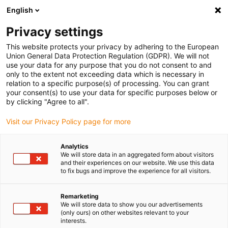
English
Vyberte místo pro doručení
Privacy settings
Výběr stránky země/oblasti může ovlivnit různé faktory
This website protects your privacy by adhering to the European
Union General Data Protection Regulation (GDPR). We will not
Zobrazit všechna místa
use your data for any purpose that you do not consent to and
only to the extent not exceeding data which is necessary in
relation to a specific purpose(s) of processing. You can grant
Přejít na www.igus.com
your consent(s) to use your data for specific purposes below or
by clicking "Agree to all".
Visit our Privacy Policy page for more
(0)
Analytics
We will store data in an aggregated form about visitors
Domovská stránka
Kuličková ložiska
and their experiences on our website. We use this data
to fix bugs and improve the experience for all visitors.
Plastová kuličková
Remarketing
We will store data to show you our advertisements
(only ours) on other websites relevant to your
ložiska: Bez mazání a
interests.