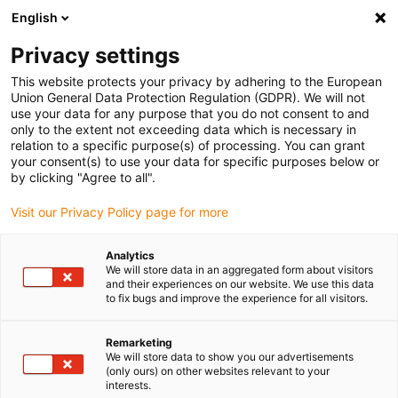
English
Vyberte místo pro doručení
Privacy settings
Výběr stránky země/oblasti může ovlivnit různé faktory
This website protects your privacy by adhering to the European
Union General Data Protection Regulation (GDPR). We will not
Zobrazit všechna místa
use your data for any purpose that you do not consent to and
only to the extent not exceeding data which is necessary in
relation to a specific purpose(s) of processing. You can grant
Přejít na www.igus.com
your consent(s) to use your data for specific purposes below or
by clicking "Agree to all".
Visit our Privacy Policy page for more
(0)
Analytics
We will store data in an aggregated form about visitors
Domovská stránka
Správa kabelů robota
Aplikace
and their experiences on our website. We use this data
to fix bugs and improve the experience for all visitors.
Remarketing
We will store data to show you our advertisements
(only ours) on other websites relevant to your
interests.