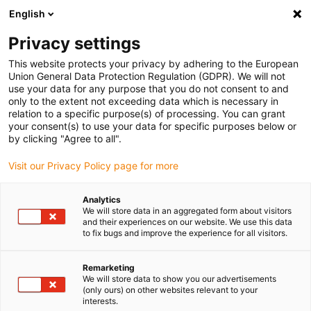
English
Vyberte místo pro doručení
Privacy settings
Výběr stránky země/oblasti může ovlivnit různé faktory
This website protects your privacy by adhering to the European
Union General Data Protection Regulation (GDPR). We will not
Zobrazit všechna místa
use your data for any purpose that you do not consent to and
only to the extent not exceeding data which is necessary in
relation to a specific purpose(s) of processing. You can grant
Přejít na www.igus.com
your consent(s) to use your data for specific purposes below or
by clicking "Agree to all".
Visit our Privacy Policy page for more
(0)
Analytics
We will store data in an aggregated form about visitors
Domovská stránka
služba
Podpora mladých inženýrů
and their experiences on our website. We use this data
to fix bugs and improve the experience for all visitors.
Remarketing
We will store data to show you our advertisements
(only ours) on other websites relevant to your
interests.