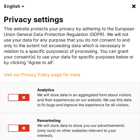
English
Vyberte místo pro doručení
Privacy settings
Výběr stránky země/oblasti může ovlivnit různé faktory
This website protects your privacy by adhering to the European
Union General Data Protection Regulation (GDPR). We will not
Zobrazit všechna místa
use your data for any purpose that you do not consent to and
only to the extent not exceeding data which is necessary in
relation to a specific purpose(s) of processing. You can grant
Přejít na www.igus.com
your consent(s) to use your data for specific purposes below or
by clicking "Agree to all".
Visit our Privacy Policy page for more
(0)
Analytics
We will store data in an aggregated form about visitors
Domovská stránka
3D tisk
Aplikace
and their experiences on our website. We use this data
to fix bugs and improve the experience for all visitors.
Příklady použití u
Remarketing
We will store data to show you our advertisements
(only ours) on other websites relevant to your
zákazníků
interests.