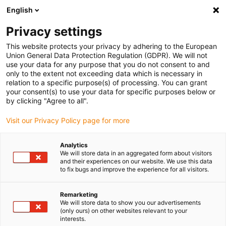
English
(0)
Privacy settings
igus-icon-arrow-right
igus-icon-arrow-right
igus-icon-arrow-right
igus-
Domů
Kabely pro energetické řetězy
Konfekcionované kabely
This website protects your privacy by adhering to the European
igus-icon-arrow-right
Kabely pohonu podle standardů výrobců
suitable for Danfoss
Union General Data Protection Regulation (GDPR). We will not
use your data for any purpose that you do not consent to and
only to the extent not exceeding data which is necessary in
relation to a specific purpose(s) of processing. You can grant
Konfekcionované kabely
your consent(s) to use your data for specific purposes below or
by clicking "Agree to all".
Visit our Privacy Policy page for more
vhodné pro Danfoss
Analytics
We will store data in an aggregated form about visitors
and their experiences on our website. We use this data
to fix bugs and improve the experience for all visitors.
Vysoce kvalitní kabely readycable® s mimořádně dlouhou
životností vhodné pro použití v energetických řetězech
konfekcionované pro Danfoss. Obzvláště odolné a trvanlivé v
Remarketing
We will store data to show you our advertisements
pohyblivých aplikacích. Aby byla zaručena vysoká výkonnost i v
(only ours) on other websites relevant to your
aplikacích s vysokým zatížením, podrobuje společnost igus®
interests.