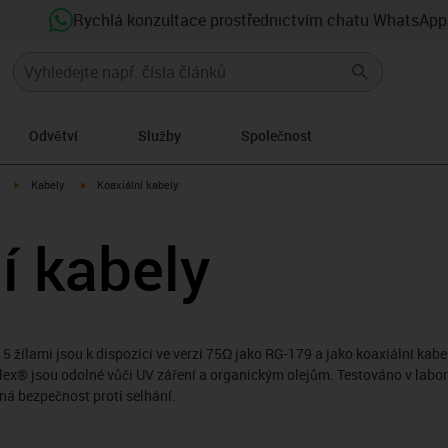
Rychlá konzultace prostřednictvím chatu WhatsApp
Odvětví
Služby
Společnost
igus-icon-arrow-right
igus-icon-arrow-right
Kabely
Koaxiální kabely
í kabely
5 žílami jsou k dispozici ve verzi 75Ω jako RG-179 a jako koaxiální kabel
ex® jsou odolné vůči UV záření a organickým olejům. Testováno v labora
ná bezpečnost proti selhání.