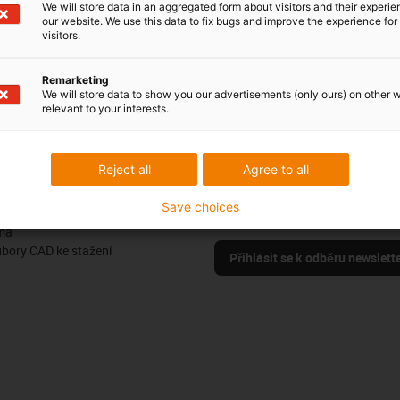
We will store data in an aggregated form about visitors and their experi
our website. We use this data to fix bugs and improve the experience for 
visitors.
Remarketing
Pochvaly a kritika
We will store data to show you our advertisements (only ours) on other 
relevant to your interests.
Sledujte nás
Reject all
Agree to all
us
Buďte v obraze a zaregistrujte se
Save choices
oje
newsletteru igus® zde.
ma
ubory CAD ke stažení
Přihlásit se k odběru newslett