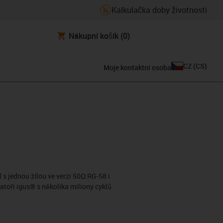
Kalkulačka doby životnosti
Nákupní košík
(0)
CZ
(
CS
)
Moje kontaktní osoba
 s jednou žílou ve verzi 50Ω RG-58 i
toři igus® s několika miliony cyklů