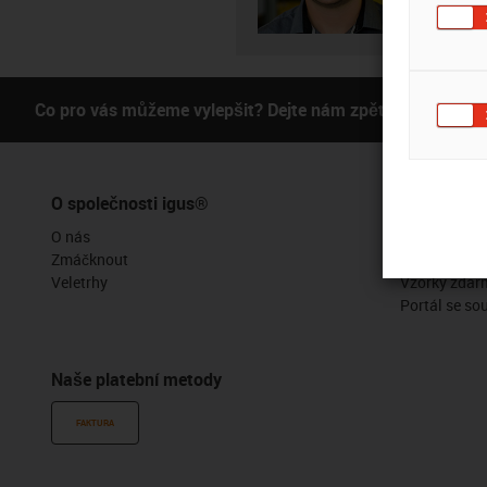
Co pro vás můžeme vylepšit? Dejte nám zpětnou vazbu.
O společnosti igus®
Služby
O nás
Funkce myig
Zmáčknout
Online nástr
Veletrhy
Vzorky zdar
Portál se so
Naše platební metody
FAKTURA