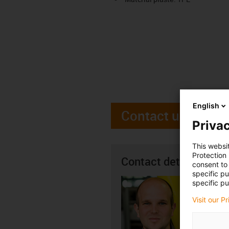
English
Contact us
Privac
This websi
Protection
Contact details
consent to 
specific p
Jindřic
specific pu
+4
igus-i
Visit our P
Subm