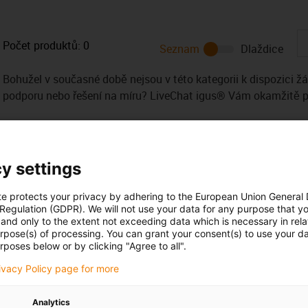
Počet produktů:
0
Seznam
Dlaždice
Bohužel v současné době nejsou v této kategorii k dispozici ž
podporu nebo řešení na míru? LiveChat igus® Vám okamžitě
y settings
te protects your privacy by adhering to the European Union General
 Regulation (GDPR). We will not use your data for any purpose that y
Opening hours
and only to the extent not exceeding data which is necessary in relat
urpose(s) of processing. You can grant your consent(s) to use your da
Office hours
h Kollár
rposes below or by clicking "Agree to all".
20 416 711 341
Monday to Friday: 8 am - 8 pm
con-phone
rivacy Policy page for more
Live chat
it form
Analytics
24h