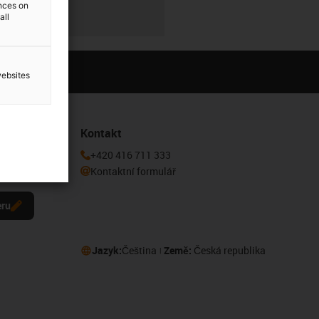
ences on
all
websites
Kontakt
 k odběru
+420 416 711 333
Kontaktní formulář
eru
Jazyk:
Čeština
Země:
Česká republika