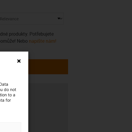
ádné produkty. Potřebujete
 pomůže! Nebo
napište nám!
 Data
ou do not
ion to a
ta for