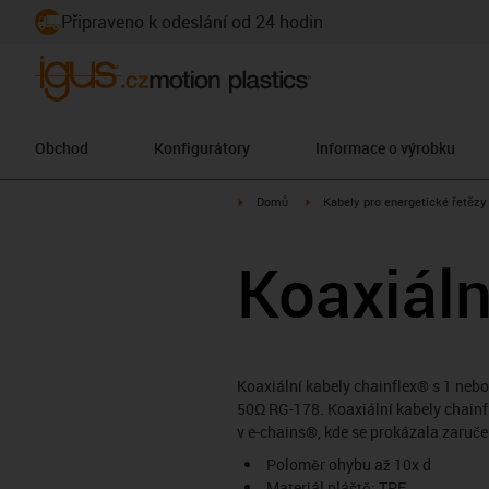
Připraveno k odeslání od 24 hodin
Obchod
Konfigurátory
Informace o výrobku
igus-icon-arrow-right
igus-icon-arrow-right
Domů
Kabely pro energetické řetězy
Koaxiáln
Koaxiální kabely chainflex® s 1 nebo 
50Ω RG-178. Koaxiální kabely chainfl
v e-chains®, kde se prokázala zaruče
Poloměr ohybu až 10x d
Materiál pláště: TPE