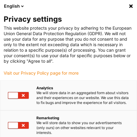
English
(0)
Privacy settings
igus-icon-arrow-right
igus-icon-arrow-right
igus-icon-arrow-right
igus-
Domů
Kabely pro energetické řetězy
Konfekcionované kabely
This website protects your privacy by adhering to the European
igus-icon-arrow-right
Kabely pohonu podle standardů výrobců
suitable for Hengstler
Union General Data Protection Regulation (GDPR). We will not
use your data for any purpose that you do not consent to and
only to the extent not exceeding data which is necessary in
relation to a specific purpose(s) of processing. You can grant
Konfekcionované kabely
your consent(s) to use your data for specific purposes below or
by clicking "Agree to all".
Visit our Privacy Policy page for more
vhodné pro Hengstler
Analytics
We will store data in an aggregated form about visitors
and their experiences on our website. We use this data
to fix bugs and improve the experience for all visitors.
Vysoce kvalitní kabely readycable® s obzvláště dlouhou provozní
životností vhodné pro Hengstler konfekcionované pro použití v
energetických řetězech. Obzvláště odolné a trvanlivé v
Remarketing
We will store data to show you our advertisements
pohyblivých aplikacích. Aby byla zaručena vysoká výkonnost i v
(only ours) on other websites relevant to your
aplikacích s vysokým zatížením, podrobuje společnost igus®
interests.