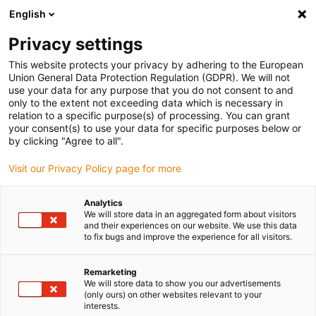
English
Vyberte místo pro doručení
Privacy settings
Výběr stránky země/oblasti může ovlivnit různé faktory
This website protects your privacy by adhering to the European
Union General Data Protection Regulation (GDPR). We will not
Zobrazit všechna místa
use your data for any purpose that you do not consent to and
only to the extent not exceeding data which is necessary in
relation to a specific purpose(s) of processing. You can grant
Přejít na www.igus.com
your consent(s) to use your data for specific purposes below or
by clicking "Agree to all".
Visit our Privacy Policy page for more
(0)
Analytics
We will store data in an aggregated form about visitors
Domovská stránka
Produkty
Nejprodávanější produkty
and their experiences on our website. We use this data
to fix bugs and improve the experience for all visitors.
Bestsellery energetických
Remarketing
We will store data to show you our advertisements
(only ours) on other websites relevant to your
řetězců
interests.