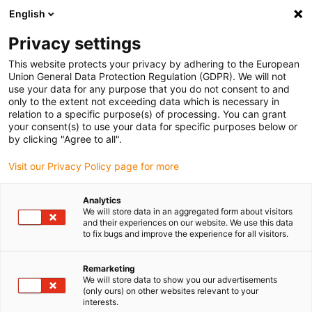
English
Vyberte místo pro doručení
Privacy settings
Výběr stránky země/oblasti může ovlivnit různé faktory
This website protects your privacy by adhering to the European
Union General Data Protection Regulation (GDPR). We will not
Zobrazit všechna místa
use your data for any purpose that you do not consent to and
only to the extent not exceeding data which is necessary in
relation to a specific purpose(s) of processing. You can grant
Přejít na www.igus.com
your consent(s) to use your data for specific purposes below or
by clicking "Agree to all".
Visit our Privacy Policy page for more
(0)
Analytics
We will store data in an aggregated form about visitors
Domovská stránka
Kuličková ložiska
Novinky
and their experiences on our website. We use this data
to fix bugs and improve the experience for all visitors.
Remarketing
We will store data to show you our advertisements
(only ours) on other websites relevant to your
interests.