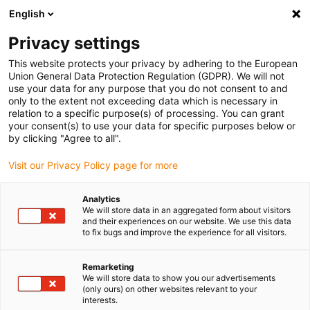
English
(0)
Privacy settings
igus-icon-arrow-right
igus-icon-arrow-right
igus-icon-arrow-right
igus-
Domů
Kabely pro energetické řetězy
Konfekcionované kabely
This website protects your privacy by adhering to the European
Kabely pro roboty
Union General Data Protection Regulation (GDPR). We will not
use your data for any purpose that you do not consent to and
only to the extent not exceeding data which is necessary in
relation to a specific purpose(s) of processing. You can grant
Kabely pro roboty
your consent(s) to use your data for specific purposes below or
by clicking "Agree to all".
Visit our Privacy Policy page for more
Robotické kabely igus jsou speciálně navrženy pro dynamické
Analytics
požadavky
moderní robotiky
. S vysokou spolehlivostí zvládají
We will store data in an aggregated form about visitors
multidimenzionální pohyby, mechanická zatížení
a
úzké ohybové
and their experiences on our website. We use this data
poloměry
. V závislosti na modelu nabízejí vlastnosti, jako je
to fix bugs and improve the experience for all visitors.
odolnost proti plameni, UV záření nebo oleji.
Ideální pro automatizaci, průmyslovou manipulaci a přesné
Remarketing
procesy, robotické kabely zaručují
dlouhotrvající
a
spolehlivý
We will store data to show you our advertisements
(only ours) on other websites relevant to your
výkon
v náročných aplikacích.
interests.