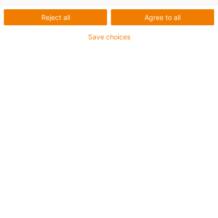
Reject all
Agree to all
Save choices
Seznam
Dlaždice
Počet produktů:
0
Bohužel v současné době nejsou v této kategorii k
dispozici žádné produkty. Potřebujete podporu nebo
řešení na míru? LiveChat igus® Vám okamžitě
pomůže! Nebo
napište nám!
Contact us