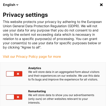
English
Vyberte místo pro doručení
Privacy settings
Výběr stránky země/oblasti může ovlivnit různé faktory
This website protects your privacy by adhering to the European
Union General Data Protection Regulation (GDPR). We will not
Zobrazit všechna místa
use your data for any purpose that you do not consent to and
only to the extent not exceeding data which is necessary in
relation to a specific purpose(s) of processing. You can grant
Přejít na www.igus.com
your consent(s) to use your data for specific purposes below or
by clicking "Agree to all".
Visit our Privacy Policy page for more
(0)
Analytics
We will store data in an aggregated form about visitors
Domovská stránka
Příklady aplikací
and their experiences on our website. We use this data
to fix bugs and improve the experience for all visitors.
3D tištěné díly pro systém zadního křídla
Remarketing
We will store data to show you our advertisements
(only ours) on other websites relevant to your
interests.