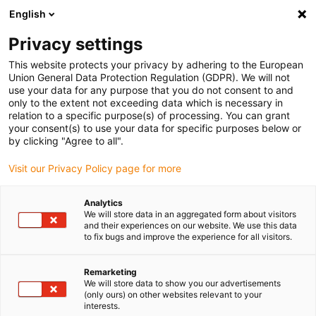
English
Vyberte místo pro doručení
Privacy settings
Výběr stránky země/oblasti může ovlivnit různé faktory
This website protects your privacy by adhering to the European
Union General Data Protection Regulation (GDPR). We will not
Zobrazit všechna místa
use your data for any purpose that you do not consent to and
only to the extent not exceeding data which is necessary in
relation to a specific purpose(s) of processing. You can grant
Přejít na www.igus.com
your consent(s) to use your data for specific purposes below or
by clicking "Agree to all".
Visit our Privacy Policy page for more
(0)
Analytics
We will store data in an aggregated form about visitors
Domovská stránka
Automatizace
Služby
and their experiences on our website. We use this data
to fix bugs and improve the experience for all visitors.
Nízkonákladová služba
Remarketing
We will store data to show you our advertisements
(only ours) on other websites relevant to your
automatizace
interests.