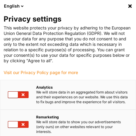
English
Vyberte místo pro doručení
Privacy settings
Výběr stránky země/oblasti může ovlivnit různé faktory
This website protects your privacy by adhering to the European
Union General Data Protection Regulation (GDPR). We will not
Zobrazit všechna místa
use your data for any purpose that you do not consent to and
only to the extent not exceeding data which is necessary in
relation to a specific purpose(s) of processing. You can grant
Přejít na www.igus.com
your consent(s) to use your data for specific purposes below or
by clicking "Agree to all".
Visit our Privacy Policy page for more
(0)
Analytics
We will store data in an aggregated form about visitors
Domovská stránka
Lineární vodicí systémy
Konfigurátor
and their experiences on our website. We use this data
to fix bugs and improve the experience for all visitors.
Online nástroje lineární
Remarketing
We will store data to show you our advertisements
(only ours) on other websites relevant to your
technologie
interests.