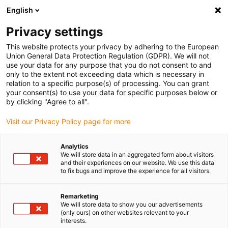
English
(0)
Privacy settings
igus-icon-arrow-right
igus-icon-arrow-right
igus-icon-arrow-right
igus-
Domů
Kabely pro energetické řetězy
Konfekcionované kabely
This website protects your privacy by adhering to the European
igus-icon-arrow-right
Kabely pohonu podle standardů výrobců
suitable for Siemens
Union General Data Protection Regulation (GDPR). We will not
use your data for any purpose that you do not consent to and
only to the extent not exceeding data which is necessary in
relation to a specific purpose(s) of processing. You can grant
Konfekcionované kabely
your consent(s) to use your data for specific purposes below or
by clicking "Agree to all".
Visit our Privacy Policy page for more
vhodné pro Siemens
Analytics
We will store data in an aggregated form about visitors
and their experiences on our website. We use this data
to fix bugs and improve the experience for all visitors.
Konfekcionované kabely readycable® vhodné pro Siemens jsou
obzvláště robustní, perfektní pro použití v energetických řetězech s
pohyblivými aplikacemi. Kabely readycable® podstupují
Remarketing
We will store data to show you our advertisements
rozsáhlou vnitropodnikovou kontrolu kvality v laboratořích igus®.
(only ours) on other websites relevant to your
V širokém katalogu najdete silové kabely, servokabely, signální
interests.