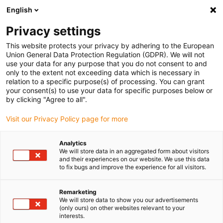
English
(0)
Privacy settings
igus-icon-arrow-right
igus-icon-arrow-right
igus-icon-arrow-right
Domů
Otáčecí kroužky a ložiska otočných kroužků
Otočné prstence
This website protects your privacy by adhering to the European
Union General Data Protection Regulation (GDPR). We will not
use your data for any purpose that you do not consent to and
only to the extent not exceeding data which is necessary in
otočná kroužková ložiska
relation to a specific purpose(s) of processing. You can grant
your consent(s) to use your data for specific purposes below or
by clicking "Agree to all".
iglidur® PRT
Visit our Privacy Policy page for more
Analytics
We will store data in an aggregated form about visitors
and their experiences on our website. We use this data
iglidur® PRT otočné kroužky – řešení na míru pro každý
to fix bugs and improve the experience for all visitors.
požadavek
Otočná ložiska PRT nabízejí bezúdržbová a samomazná řešení pro
Remarketing
širokou škálu aplikací. Díky kluzným prvkům z materiálů
We will store data to show you our advertisements
optimalizovaných z hlediska tribologie se zcela obejdou bez
(only ours) on other websites relevant to your
kovových válečků a kuliček. Díky osmi různým velikostem nabízí
interests.