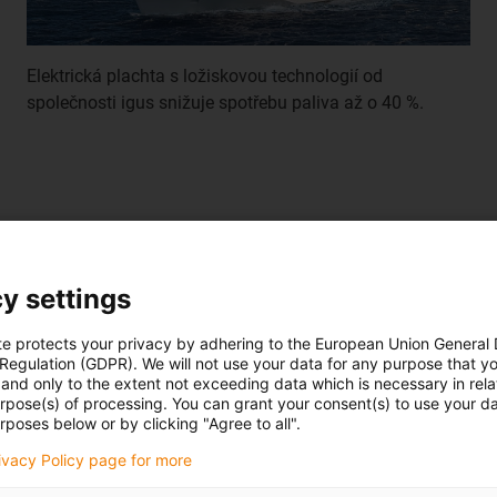
Elektrická plachta s ložiskovou technologií od
společnosti igus snižuje spotřebu paliva až o 40 %.
šich zákazníků
y settings
 průmyslových odvětví zlepšuje technická řešení a šetří náklady.
te protects your privacy by adhering to the European Union General
 Regulation (GDPR). We will not use your data for any purpose that y
Odvětví:
and only to the extent not exceeding data which is necessary in relat
urpose(s) of processing. You can grant your consent(s) to use your da
rposes below or by clicking "Agree to all".
rivacy Policy page for more