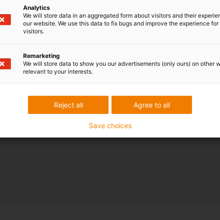
Analytics
We will store data in an aggregated form about visitors and their experi
our website. We use this data to fix bugs and improve the experience for 
visitors.
Remarketing
We will store data to show you our advertisements (only ours) on other 
relevant to your interests.
Reject all
Agree to all
Save choices