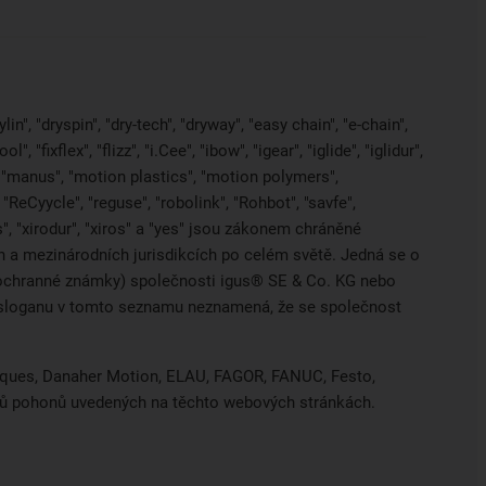
in", "dryspin", "dry-tech", "dryway", "easy chain", "e-chain",
 "fixflex", "flizz", "i.Cee", "ibow", "igear", "iglide", "iglidur",
, "manus", "motion plastics", "motion polymers",
"ReCyycle", "reguse", "robolink", "Rohbot", "savfe",
es", "xirodur", "xiros" a "yes" jsou zákonem chráněné
a mezinárodních jurisdikcích po celém světě. Jedná se o
ci ochranné známky) společnosti igus® SE & Co. KG nebo
o sloganu v tomto seznamu neznamená, že se společnost
hniques, Danaher Motion, ELAU, FAGOR, FANUC, Festo,
obců pohonů uvedených na těchto webových stránkách.