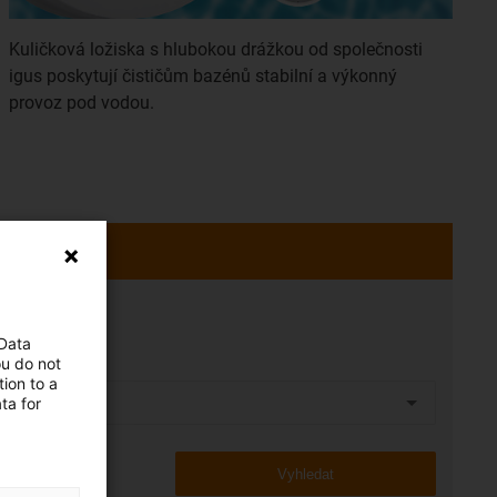
Kuličková ložiska s hlubokou drážkou od společnosti
igus poskytují čističům bazénů stabilní a výkonný
provoz pod vodou.
 Data
ou do not
ion to a
ta for
Vyhledat