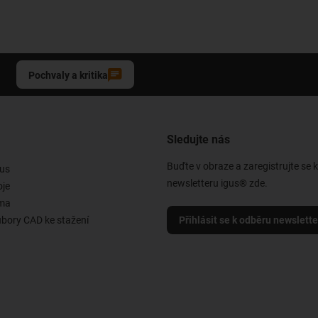
Pochvaly a kritika
Sledujte nás
Buďte v obraze a zaregistrujte se 
us
newsletteru igus® zde.
oje
rma
ubory CAD ke stažení
Přihlásit se k odběru newslett