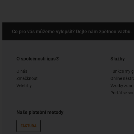
Co pro vás můžeme vylepšit? Dejte nám zpětnou vazbu.
O společnosti igus®
Služby
O nás
Funkce myig
Zmáčknout
Online nástr
Veletrhy
Vzorky zda
Portál se so
Naše platební metody
FAKTURA