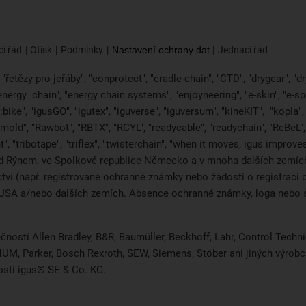
í řád
Otisk
Podmínky
Nastavení ochrany dat
Jednací řád
řetězy pro jeřáby", "conprotect", "cradle-chain", "CTD", "drygear", "dryl
"energy
chain", "energy chain systems", "enjoyneering", "e-skin", "e-spool",
bike", "igusGO", "igutex", "iguverse", "iguversum", "kineKIT",
"kopla"
2mold", "Rawbot", "RBTX", "RCYL", "readycable", "readychain", "ReBeL", 
", "tribotape", "triflex", "twisterchain", "when it moves, igus improv
d Rýnem, ve Spolkové republice Německo a v mnoha dalších zemích 
ictví (např. registrované ochranné známky nebo žádosti o registra
i, USA a/nebo dalších zemích. Absence ochranné známky, loga neb
čností Allen Bradley, B&R, Baumüller, Beckhoff, Lahr, Control Tec
, NUM, Parker, Bosch Rexroth, SEW, Siemens, Stöber ani jiných výr
osti igus® SE & Co. KG.