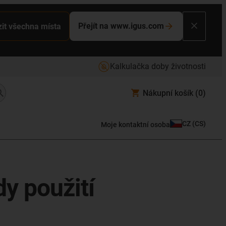
Přejít na www.igus.com
it všechna místa
Kalkulačka doby životnosti
Nákupní košík
(0)
CZ
(
CS
)
Moje kontaktní osoba
dy použití