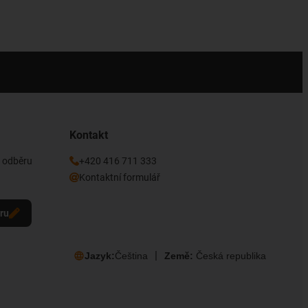
Kontakt
k odběru
+420 416 711 333
Kontaktní formulář
eru
Jazyk:
Čeština
Země:
Česká republika