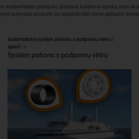
bo modelářském průmyslu: plastová kuličková ložiska xiros se již
ch polymerů xirodur® lze úspěšně řešit různé aplikační problé
Automatický systém pohonu s podporou větru |
igus®
Systém pohonu s podporou větru