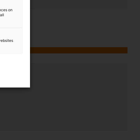
ences on
all
websites