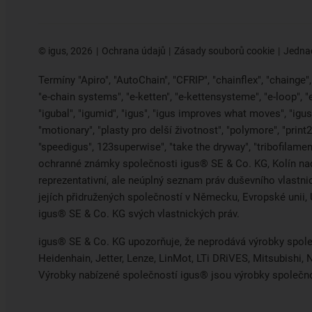
©
igus, 2026
Ochrana údajů
Zásady souborů cookie
Jednac
Termíny "Apiro", "AutoChain", "CFRIP", "chainflex", "chainge", "
"e-chain systems", "e-ketten", "e-kettensysteme", "e-loop", 
"igubal", "igumid", "igus", "igus improves what moves", "igus:
"motionary", "plasty pro delší životnost", "polymore", "print
"speedigus", 123superwise", "take the dryway", "tribofilament
ochranné známky společnosti igus® SE & Co. KG, Kolín na
reprezentativní, ale neúplný seznam práv duševního vlastn
jejích přidružených společností v Německu, Evropské uni
igus® SE & Co. KG svých vlastnických práv.
igus® SE & Co. KG upozorňuje, že neprodává výrobky spole
Heidenhain, Jetter, Lenze, LinMot, LTi DRiVES, Mitsubishi
Výrobky nabízené společností igus® jsou výrobky společn