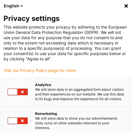
English
(0)
Privacy settings
igus-icon-arrow-right
igus-icon-arrow-right
igus-icon-arrow-right
igus-
Domů
Kabely pro energetické řetězy
Konfekcionované kabely
This website protects your privacy by adhering to the European
igus-icon-arrow-right
Kabely pohonu podle standardů výrobců
suitable for Delta
Union General Data Protection Regulation (GDPR). We will not
use your data for any purpose that you do not consent to and
only to the extent not exceeding data which is necessary in
relation to a specific purpose(s) of processing. You can grant
Konfekcionované kabely
your consent(s) to use your data for specific purposes below or
by clicking "Agree to all".
Visit our Privacy Policy page for more
vhodné pro Delta
Analytics
We will store data in an aggregated form about visitors
and their experiences on our website. We use this data
to fix bugs and improve the experience for all visitors.
Vysoce kvalitní readycable® kabely s mimořádně dlouhou
provozní životností vhodné pro Delta konfekcionované pro použití
v energetických řetězech. Obzvláště odolné a trvanlivé v
Remarketing
We will store data to show you our advertisements
pohyblivých aplikacích. Aby byla zaručena vysoká výkonnost i v
(only ours) on other websites relevant to your
aplikacích s vysokým zatížením, podrobuje společnost igus®
interests.