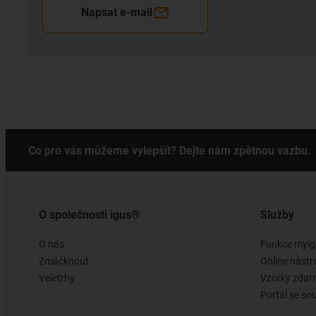
Napsat e-mail
Co pro vás můžeme vylepšit? Dejte nám zpětnou vazbu.
O společnosti igus®
Služby
O nás
Funkce myig
Zmáčknout
Online nástr
Veletrhy
Vzorky zda
Portál se so