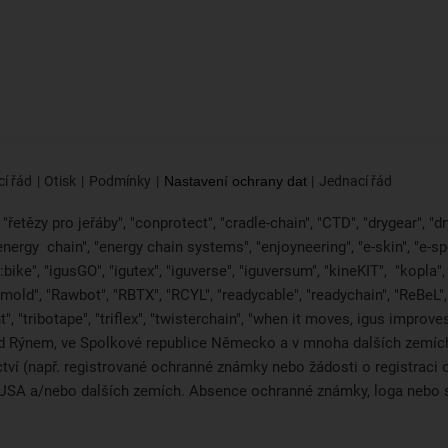
í řád
Otisk
Podmínky
Nastavení ochrany dat
Jednací řád
řetězy pro jeřáby", "conprotect", "cradle-chain", "CTD", "drygear", "dryl
"energy
chain", "energy chain systems", "enjoyneering", "e-skin", "e-spool",
bike", "igusGO", "igutex", "iguverse", "iguversum", "kineKIT",
"kopla"
2mold", "Rawbot", "RBTX", "RCYL", "readycable", "readychain", "ReBeL", 
", "tribotape", "triflex", "twisterchain", "when it moves, igus improv
d Rýnem, ve Spolkové republice Německo a v mnoha dalších zemích 
ictví (např. registrované ochranné známky nebo žádosti o registra
i, USA a/nebo dalších zemích. Absence ochranné známky, loga neb