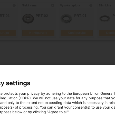
ho kroužku během několika sekund!
y settings
ypočítat životnost vašeho otočného kroužkového ložiska. Tím
obilovém průmyslu, strojírenství nebo v jiných náročných odvětv
te protects your privacy by adhering to the European Union General
potřeby.
 Regulation (GDPR). We will not use your data for any purpose that y
and only to the extent not exceeding data which is necessary in relat
urpose(s) of processing. You can grant your consent(s) to use your da
a použijte náš konfigurátor otočných kroužkových ložisek PRT k
rposes below or by clicking "Agree to all".