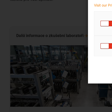
Visit our P
Další informace o zkušební
laboratoři