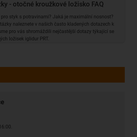
zky - otočné kroužkové ložisko FAQ
 pro styk s potravinami? Jaká je maximální nosnost?
otázky naleznete v našich často kladených dotazech k
e pro vás shromáždili nejčastější dotazy týkající se
ch ložisek iglidur PRT.
ce
16:00.