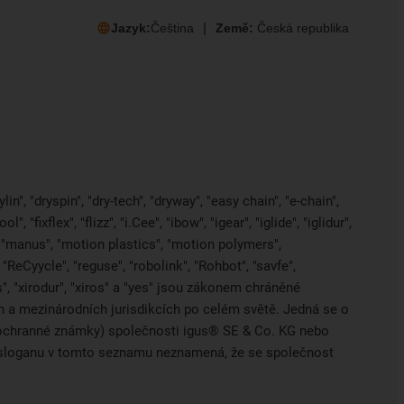
Jazyk:
Čeština
Země:
Česká republika
in", "dryspin", "dry-tech", "dryway", "easy chain", "e-chain",
 "fixflex", "flizz", "i.Cee", "ibow", "igear", "iglide", "iglidur",
, "manus", "motion plastics", "motion polymers",
"ReCyycle", "reguse", "robolink", "Rohbot", "savfe",
es", "xirodur", "xiros" a "yes" jsou zákonem chráněné
a mezinárodních jurisdikcích po celém světě. Jedná se o
ci ochranné známky) společnosti igus® SE & Co. KG nebo
o sloganu v tomto seznamu neznamená, že se společnost