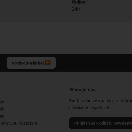
Online:
24h
Pochvaly a kritika
Sledujte nás
Buďte v obraze a zaregistrujte se 
us
newsletteru igus® zde.
oje
rma
ubory CAD ke stažení
Přihlásit se k odběru newslett