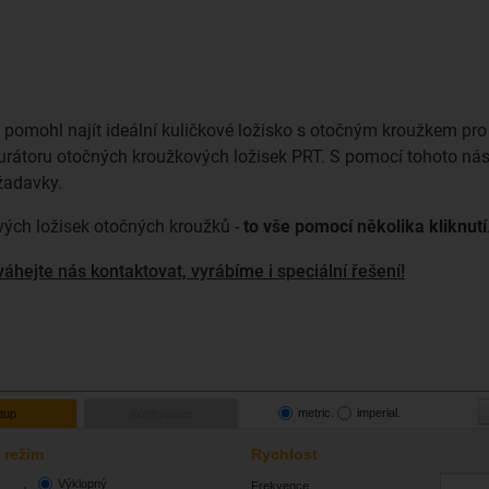
omohl najít ideální kuličkové ložisko s otočným kroužkem pro va
urátoru otočných kroužkových ložisek PRT. S pomocí tohoto nástr
žadavky.
vých ložisek otočných kroužků -
to vše pomocí několika kliknutí
váhejte nás kontaktovat, vyrábíme i speciální řešení!