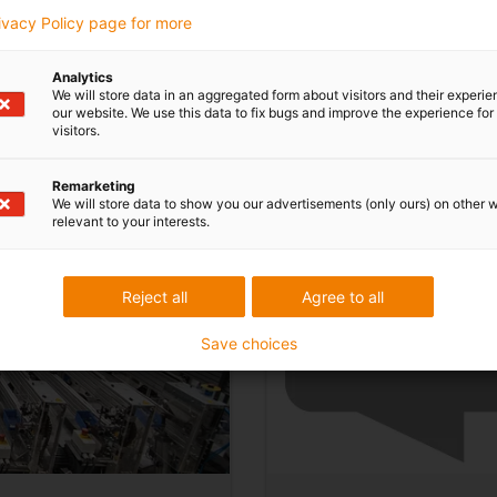
rivacy Policy page for more
Analytics
We will store data in an aggregated form about visitors and their experi
our website. We use this data to fix bugs and improve the experience for 
visitors.
Přejít na nejčastější do
Remarketing
We will store data to show you our advertisements (only ours) on other 
relevant to your interests.
Reject all
Agree to all
Save choices