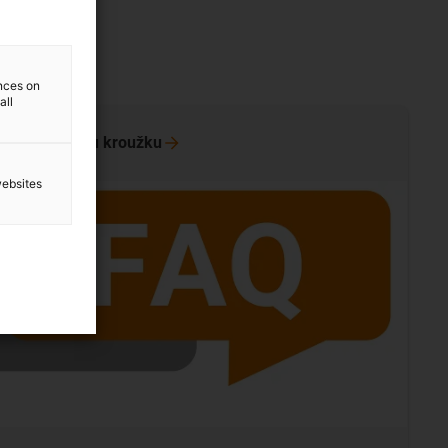
ences on
all
tazy k otočnému
kroužku
websites