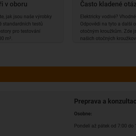
ři v oboru
Často kladené otá
te, jak jsou naše výrobky
Elektricky vodivé? Vhodné
ě standardních testů
Odpovědi na tyto a další 
story pro testování
otočným kroužkům. Zde jsm
00 m².
našich otočných kroužkový
Preprava a konzulta
Osobne:
Pondelí až pátek od 7:00 do 