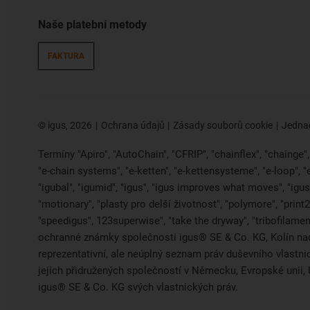
Naše platební metody
FAKTURA
©
igus, 2026
Ochrana údajů
Zásady souborů cookie
Jednac
Termíny "Apiro", "AutoChain", "CFRIP", "chainflex", "chainge", "
"e-chain systems", "e-ketten", "e-kettensysteme", "e-loop", 
"igubal", "igumid", "igus", "igus improves what moves", "igus:
"motionary", "plasty pro delší životnost", "polymore", "print
"speedigus", 123superwise", "take the dryway", "tribofilament
ochranné známky společnosti igus® SE & Co. KG, Kolín na
reprezentativní, ale neúplný seznam práv duševního vlastn
jejích přidružených společností v Německu, Evropské uni
igus® SE & Co. KG svých vlastnických práv.