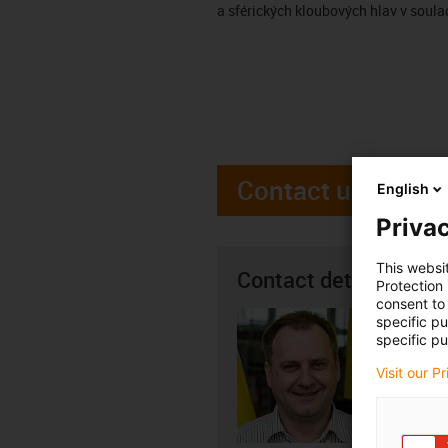
a sférických kloubových hlav v soula
Contact us
English
Privac
This websi
Contact details
Protection
consent to 
Tomáš 
specific p
specific pu
+4
igus-i
Visit our P
Subm