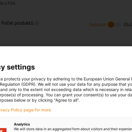
du s FDA.
Počet produktů:
0
Seznam
Dla
y settings
te protects your privacy by adhering to the European Union General
Opening hours
 Regulation (GDPR). We will not use your data for any purpose that y
and only to the extent not exceeding data which is necessary in relat
Office hours
Vlk
urpose(s) of processing. You can grant your consent(s) to use your da
rposes below or by clicking "Agree to all".
20 416 711 338
Monday to Friday: 8 am - 8 pm
con-phone
rivacy Policy page for more
Live chat
it form
24h
Analytics
We will store data in an aggregated form about visitors and their experi