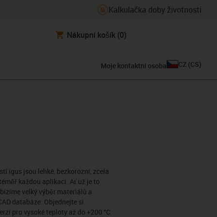
Kalkulačka doby životnosti
Nákupní košík
(0)
CZ
(
CS
)
Moje kontaktní osoba
í igus jsou lehké, bezkorozní, zcela
měř každou aplikaci. Ať už je to
bízíme velký výběr materiálů a
CAD databáze. Objednejte si
erzí pro vysoké teploty až do +200 °C