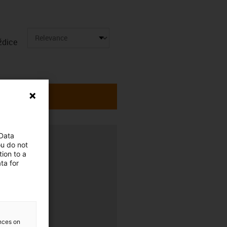
ždice
 Data
ou do not
ion to a
ta for
ences on