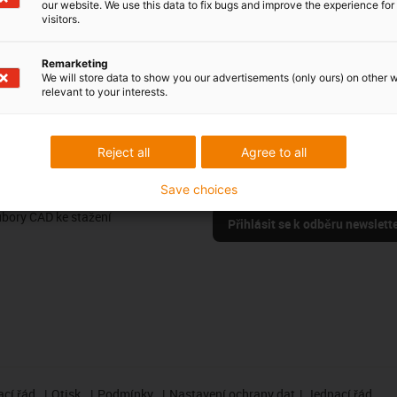
our website. We use this data to fix bugs and improve the experience for 
visitors.
Pochvaly a kritika
Remarketing
We will store data to show you our advertisements (only ours) on other 
relevant to your interests.
Sledujte nás
Reject all
Agree to all
us
Buďte v obraze a zaregistrujte se
oje
newsletteru igus® zde.
Save choices
ma
ubory CAD ke stažení
Přihlásit se k odběru newslett
cí řád
Otisk
Podmínky
Nastavení ochrany dat
Jednací řád