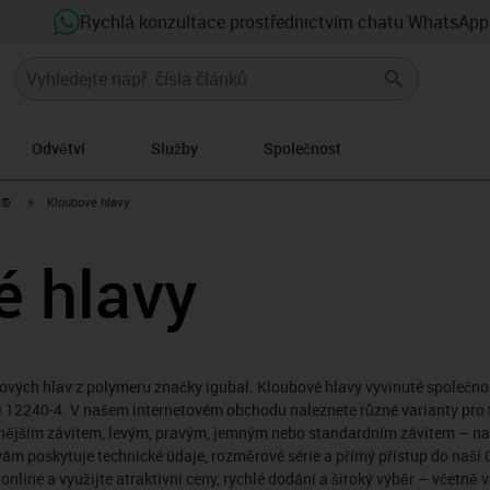
Rychlá konzultace prostřednictvím chatu WhatsApp
Odvětví
Služby
Společnost
igus-icon-arrow-right
l®
Kloubové hlavy
é hlavy
vých hlav z polymeru značky igubal. Kloubové hlavy vyvinuté společnost
 12240-4. V našem internetovém obchodu naleznete různé varianty pro té
vnějším závitem, levým, pravým, jemným nebo standardním závitem – na
ám poskytuje technické údaje, rozměrové série a přímý přístup do naší 
line a využijte atraktivní ceny, rychlé dodání a široký výběr – včetně v