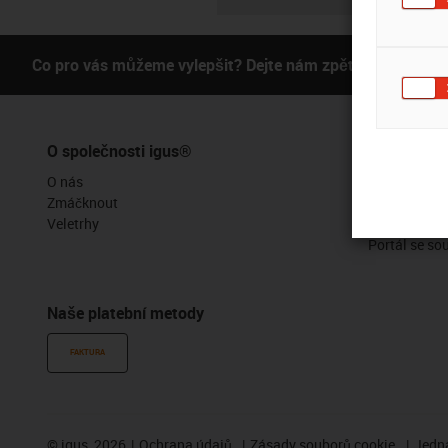
Co pro vás můžeme vylepšit? Dejte nám zpětnou vazbu.
O společnosti igus®
Služby
O nás
Funkce myig
Zmáčknout
Online nástr
Veletrhy
Vzorky zdar
Portál se so
Naše platební metody
FAKTURA
©
igus, 2026
Ochrana údajů
Zásady souborů cookie
Jedna