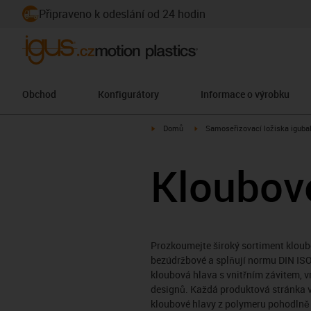
Připraveno k odeslání od 24 hodin
Obchod
Konfigurátory
Informace o výrobku
igus-icon-arrow-right
igus-icon-arrow-right
Domů
Samoseřizovací ložiska iguba
Kloubov
Prozkoumejte široký sortiment kloubo
bezúdržbové a splňují normu DIN ISO
kloubová hlava s vnitřním závitem, 
designů. Každá produktová stránka v
kloubové hlavy z polymeru pohodlně on