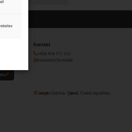
all
websites
Kontakt
 k odběru
+420 416 711 333
Kontaktní formulář
eru
Jazyk:
Čeština
Země:
Česká republika