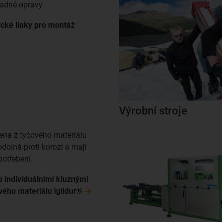
ladné opravy
cké linky pro montáž
Výrobní stroje
ená z tyčového materiálu
 odolná proti korozi a mají
potřebení.
s individuálními kluznými
ového materiálu
iglidur®