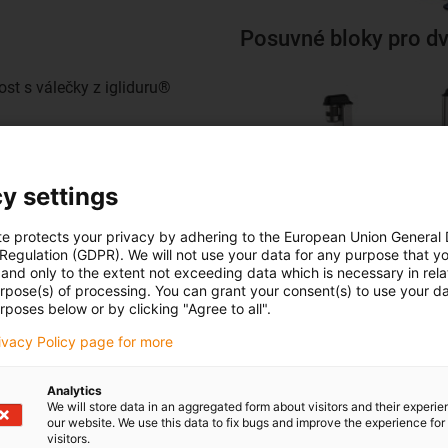
Posuvné bloky pro d
st s válečky z igliduru®
yráběné válečky z kulatiny
y settings
te protects your privacy by adhering to the European Union General
 Regulation (GDPR). We will not use your data for any purpose that y
and only to the extent not exceeding data which is necessary in relat
urpose(s) of processing. You can grant your consent(s) to use your da
Dopravní pás
rposes below or by clicking "Agree to all".
rivacy Policy page for more
tizovaném žehlicím stroji byl
1 použit jako odklápěcí válec
Analytics
pás.
We will store data in an aggregated form about visitors and their experi
our website. We use this data to fix bugs and improve the experience for 
ychýlení pásu v žehlicím
visitors.