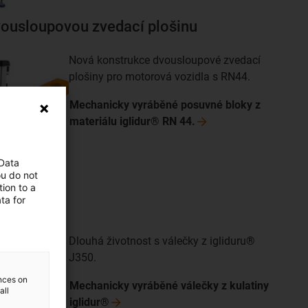
vousloupovou zvedací plošinu
Nová konstrukce dvousloupové zvedací
plošiny pro motorová vozidla s RN44.
Mechanicky vyráběné posuvné bloky z
materiálu iglidur® RN
44.
 Data
ou do not
ion to a
ta for
Dlouhá životnost s válečky z igliduru®
J350.
ences on
Mechanicky vyráběné válečky z kulatiny
all
iglidur®