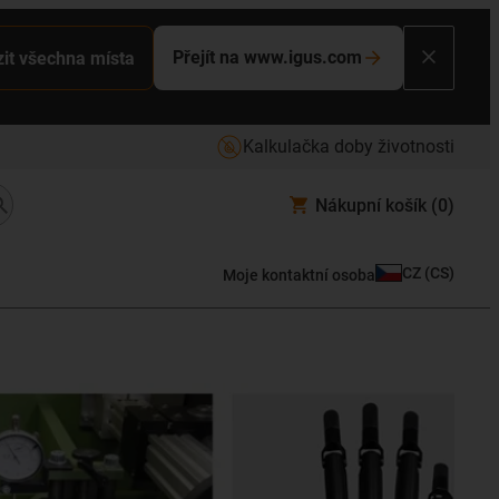
Přejít na www.igus.com
it všechna místa
Kalkulačka doby životnosti
Nákupní košík
(0)
CZ
(
CS
)
Moje kontaktní osoba