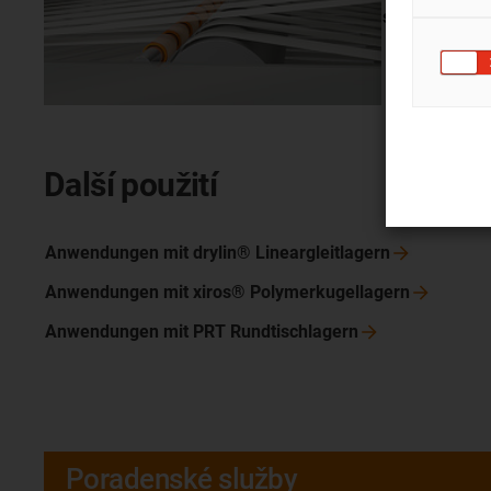
stroji
Další použití
Anwendungen mit drylin®
Lineargleitlagern
Anwendungen mit xiros®
Polymerkugellagern
Anwendungen mit PRT
Rundtischlagern
Poradenské služby