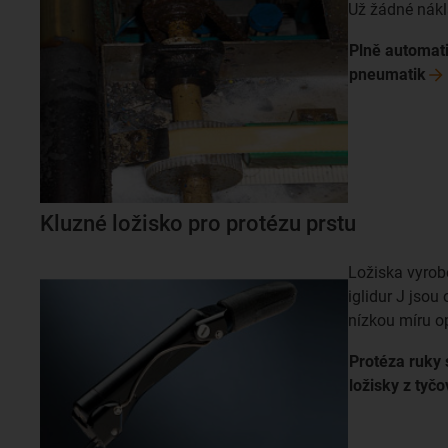
Už žádné nák
Plně automati
pneumatik
Kluzné ložisko pro protézu prstu
Ložiska vyrob
iglidur J jsou
nízkou míru o
Protéza ruky 
ložisky z tyč