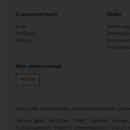
O společnosti igus®
Služby
O nás
Funkce myig
Zmáčknout
Online nástr
Veletrhy
Vzorky zda
Portál se so
Naše platební metody
FAKTURA
©
igus, 2026
Ochrana údajů
Zásady souborů cookie
Jednac
Termíny "Apiro", "AutoChain", "CFRIP", "chainflex", "chainge", "
"e-chain systems", "e-ketten", "e-kettensysteme", "e-loop", 