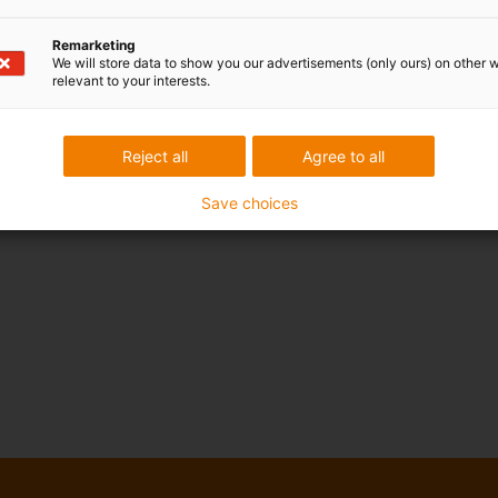
Remarketing
We will store data to show you our advertisements (only ours) on other 
relevant to your interests.
Reject all
Agree to all
Save choices