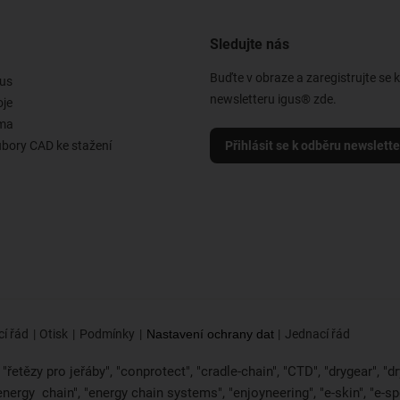
Sledujte nás
Buďte v obraze a zaregistrujte se 
us
newsletteru igus® zde.
oje
rma
ubory CAD ke stažení
Přihlásit se k odběru newslett
í řád
Otisk
Podmínky
Nastavení ochrany dat
Jednací řád
řetězy pro jeřáby", "conprotect", "cradle-chain", "CTD", "drygear", "dryl
"energy
chain", "energy chain systems", "enjoyneering", "e-skin", "e-spool",