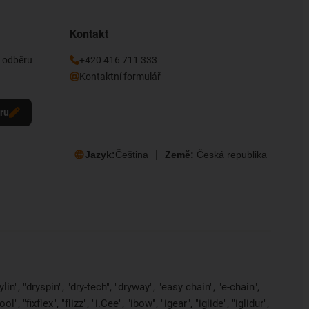
Kontakt
k odběru
+420 416 711 333
Kontaktní formulář
eru
Jazyk:
Čeština
Země:
Česká republika
in", "dryspin", "dry-tech", "dryway", "easy chain", "e-chain",
 "fixflex", "flizz", "i.Cee", "ibow", "igear", "iglide", "iglidur",