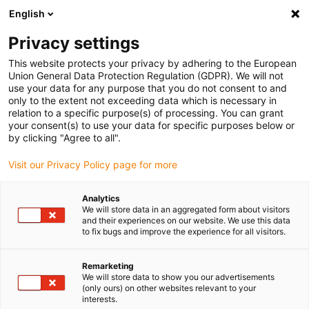
English
Vyberte místo pro doručení
Privacy settings
Výběr stránky země/oblasti může ovlivnit různé faktory
This website protects your privacy by adhering to the European
Union General Data Protection Regulation (GDPR). We will not
Zobrazit všechna místa
use your data for any purpose that you do not consent to and
only to the extent not exceeding data which is necessary in
relation to a specific purpose(s) of processing. You can grant
Přejít na www.igus.com
your consent(s) to use your data for specific purposes below or
by clicking "Agree to all".
Visit our Privacy Policy page for more
(0)
Analytics
We will store data in an aggregated form about visitors
Domovská stránka
Odvětví
and their experiences on our website. We use this data
to fix bugs and improve the experience for all visitors.
Plastová řešení v
Remarketing
We will store data to show you our advertisements
(only ours) on other websites relevant to your
libovolné velikosti šarže
interests.