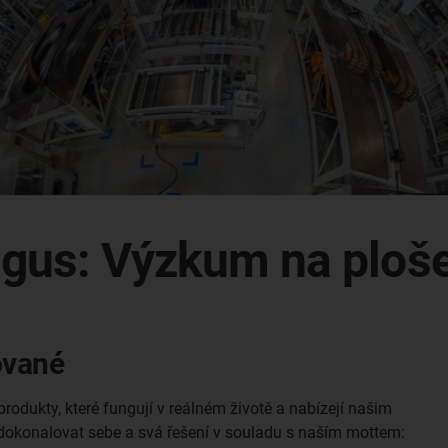
 igus: Výzkum na ploš
ované
produkty, které fungují v reálném životě a nabízejí našim
dokonalovat sebe a svá řešení v souladu s naším mottem: