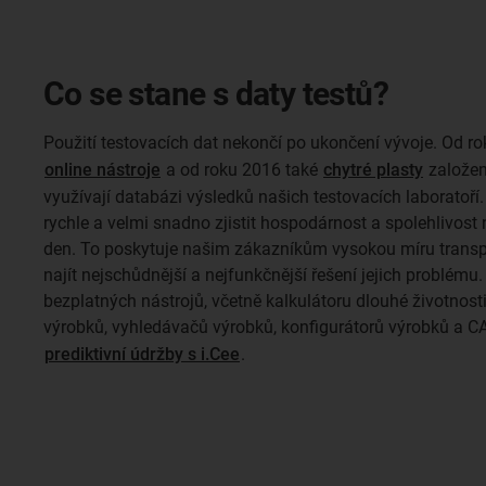
Co se stane s daty testů?
Použití testovacích dat nekončí po ukončení vývoje. Od ro
online nástroje
a od roku 2016 také
chytré plasty
založen
využívají databázi výsledků našich testovacích laboratoří
rychle a velmi snadno zjistit hospodárnost a spolehlivost 
den. To poskytuje našim zákazníkům vysokou míru transp
najít nejschůdnější a nejfunkčnější řešení jejich problému.
bezplatných nástrojů, včetně kalkulátoru dlouhé životnost
výrobků, vyhledávačů výrobků, konfigurátorů výrobků a C
prediktivní údržby s i.Cee
.