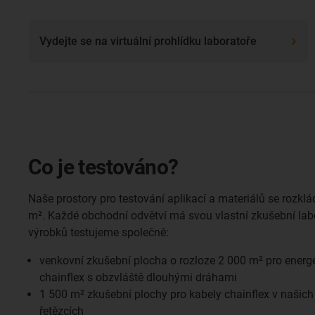
Vydejte se na virtuální prohlídku laboratoře
Co je testováno?
Naše prostory pro testování aplikací a materiálů se rozklá
m². Každé obchodní odvětví má svou vlastní zkušební labo
výrobků testujeme společně:
venkovní zkušební plocha o rozloze 2 000 m² pro energe
chainflex s obzvláště dlouhými dráhami
1 500 m² zkušební plochy pro kabely chainflex v našich
řetězcích