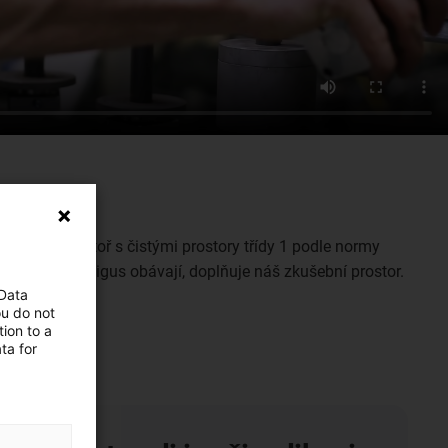
lastní laboratoř s čistými prostory třídy 1 podle normy
i společnosti igus obávají, doplňuje náš zkušební prostor.
 Data
y.
ou do not
ion to a
ta for