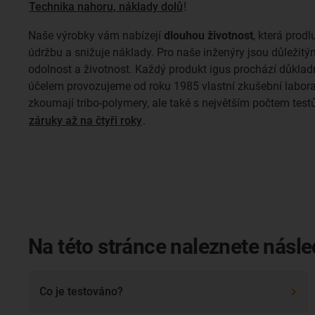
Technika nahoru, náklady dolů
!
Naše výrobky vám nabízejí
dlouhou životnost
, která prod
údržbu a snižuje náklady. Pro naše inženýry jsou důležitými 
odolnost a životnost. Každý produkt igus prochází důklad
účelem provozujeme od roku 1985 vlastní zkušební laboratoř
zkoumají tribo-polymery, ale také s největším počtem test
záruky až na čtyři roky
.
Na této stránce naleznete násle
Co je testováno?