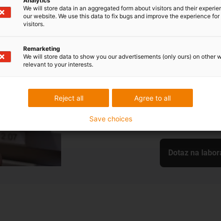
Rádi bych
Analytics
We will store data in an aggregated form about visitors and their experi
our website. We use this data to fix bugs and improve the experience for 
Nechcete experi
visitors.
podrobili zkouš
pro kterou pot
Remarketing
We will store data to show you our advertisements (only ours) on other 
Vaši aplikaci o
relevant to your interests.
naše know-how, 
Nezáleží na tom
Reject all
Agree to all
kabel, lineární 
automatizaci.
Save choices
Dotaz na labora