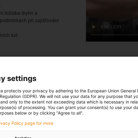
e
í ložiska drylin a
 podmínkách při zajišťování
ních kol
 čistými prostory, provozujeme ve spolupráci s Fraunhofer IPA v
y settings
oušky a klimatická komora s teplotou -40 °C, které se zaměstnanc
te protects your privacy by adhering to the European Union General
aké aplikace zákazníků a provádíme standardní průmyslové test
 Regulation (GDPR). We will not use your data for any purpose that y
and only to the extent not exceeding data which is necessary in relat
urpose(s) of processing. You can grant your consent(s) to use your da
rposes below or by clicking "Agree to all".
rivacy Policy page for more