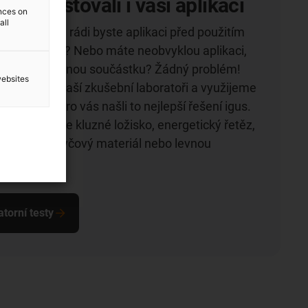
om otestovali i vaši aplikaci
ences on
all
mentovat a rádi byste aplikaci před použitím
ce materiálu? Nebo máte neobvyklou aplikaci,
řebujete vhodnou součástku? Žádný problém!
websites
testujeme v naší zkušební laboratoři a využijeme
abychom pro vás našli to nejlepší řešení igus.
, zda hledáte kluzné ložisko, energetický řetěz,
technologii, tyčový materiál nebo levnou
torní testy