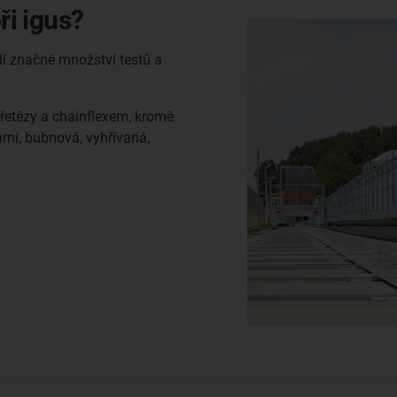
ři igus?
í značné množství testů a
-řetězy a chainflexem, kromě
ární, bubnová, vyhřívaná,