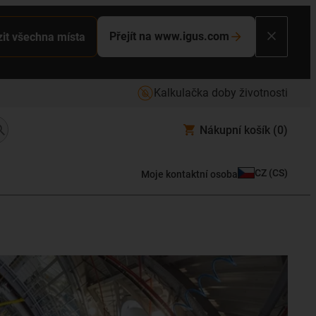
Přejít na www.igus.com
it všechna místa
Kalkulačka doby životnosti
Nákupní košík
(0)
CZ
(
CS
)
Moje kontaktní osoba