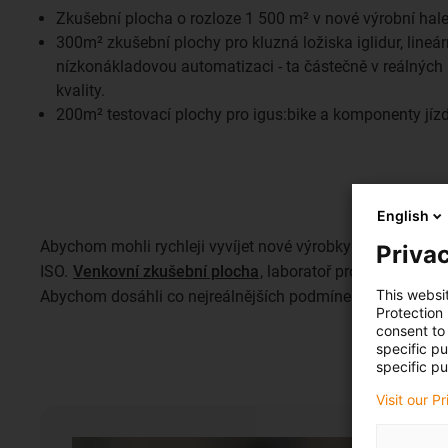
Zkušební plocha o rozloze 1 500 m² v nové výrobní hal
300m² zkušební plochy pro kluzná ložiska iglidur, lineárn
nízkonákladovou automatizaci - ta částečně v reálných
kvality.
200m² testovací plochy pro igus:bike a komponenty jízd
English
Abychom mohli rychleji vyvíjet nové výrobky kompatibilní s
Privac
ISO.
Venkovní zkušební plocha
, laboratoř pro hlukové zk
This websi
Abychom dosáhli co nejreálnějších podmínek, testujeme t
Protection
consent to 
specific p
specific pu
Visit our P