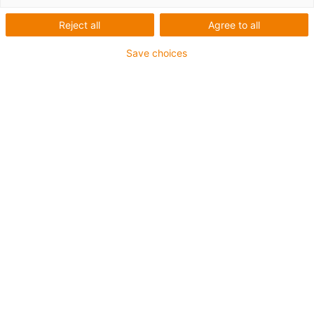
Reject all
Agree to all
Save choices
Ano, rád bych dostával
novinky o plastových dílech
pro automaty e-mailem