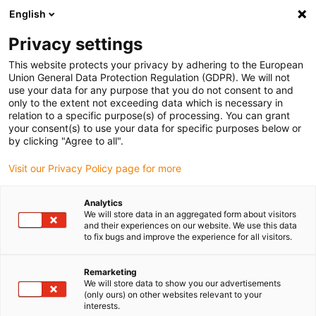
English
Privacy settings
This website protects your privacy by adhering to the European
Union General Data Protection Regulation (GDPR). We will not
use your data for any purpose that you do not consent to and
only to the extent not exceeding data which is necessary in
Zaregistrujte se nyní k
relation to a specific purpose(s) of processing. You can grant
your consent(s) to use your data for specific purposes below or
odběru novinek igus
by clicking "Agree to all".
Visit our Privacy Policy page for more
motion plastics
Analytics
We will store data in an aggregated form about visitors
and their experiences on our website. We use this data
Nenechte si ujít žádné další novinky od společnosti igus:
to fix bugs and improve the experience for all visitors.
nové produkty, zajímavá použití, aktuální laboratorní
zprávy, inovativní konstrukční řešení a důležité termíny
Remarketing
veletrhů. Náš zpravodaj vás bude informovat o
We will store data to show you our advertisements
novinkách a přinese vám užitečné informace o našich
(only ours) on other websites relevant to your
interests.
produktech a akcích.