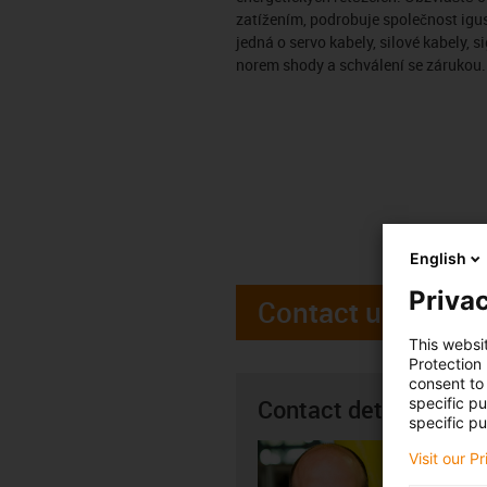
zatížením, podrobuje společnost igus
jedná o servo kabely, silové kabely,
norem shody a schválení se zárukou. 
English
Privac
Contact us
This websi
Protection
consent to 
Contact details
specific p
specific pu
Jindřic
Visit our P