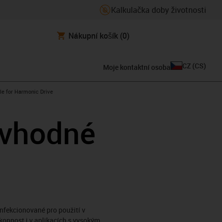
Kalkulačka doby životnosti
Nákupní košík
(0)
CZ
(
CS
)
Moje kontaktní osoba
n-arrow-right
le for Harmonic Drive
 vhodné
nfekcionované pro použití v
konnost i v aplikacích s vysokým