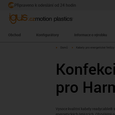
Připraveno k odeslání od 24 hodin
Obchod
Konfigurátory
Informace o výrobku
igus-icon-arrow-right
igus-icon-arrow-right
Domů
Kabely pro energetické řetězy
Konfekc
pro Har
Vysoce kvalitní kabely readycable® 
energetických řetězcích. Obzvláště o