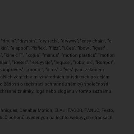
drylin", "dryspin", "dry-tech", "dryway", "easy chain", "e-
, "e-spool", "fixflex", "flizz", "i.Cee", "ibow", "igear",
", "kineKIT",
"kopla", "manus", "motion plastics", "motion
ain", "ReBeL", "ReCyycle", "reguse", "robolink", "Rohbot",
gus improves", "xirodur", "xiros" a "yes" jsou zákonem
lších zemích a mezinárodních jurisdikcích po celém
bo žádosti o registraci ochranné známky) společnosti
 ochranné známky, loga nebo sloganu v tomto seznamu
Techniques, Danaher Motion, ELAU, FAGOR, FANUC, Festo,
výrobců pohonů uvedených na těchto webových stránkách.