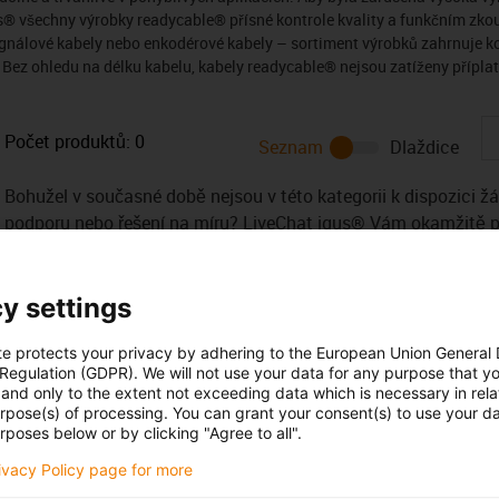
® všechny výrobky readycable® přísné kontrole kvality a funkčním zkouš
 signálové kabely nebo enkodérové kabely – sortiment výrobků zahrnuje 
Bez ohledu na délku kabelu, kabely readycable® nejsou zatíženy příplat
Počet produktů:
0
Seznam
Dlaždice
Bohužel v současné době nejsou v této kategorii k dispozici ž
podporu nebo řešení na míru? LiveChat igus® Vám okamžitě
y settings
te protects your privacy by adhering to the European Union General
 Regulation (GDPR). We will not use your data for any purpose that y
and only to the extent not exceeding data which is necessary in relat
urpose(s) of processing. You can grant your consent(s) to use your da
Opening hours
rposes below or by clicking "Agree to all".
Office hours
h Kollár
rivacy Policy page for more