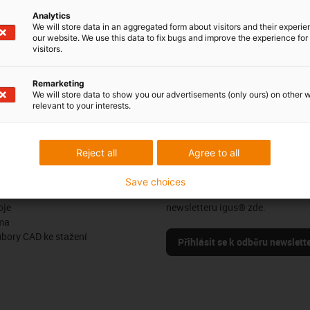
20 416 711 341
Monday to Friday: 8 am - 8 pm
con-phone
Analytics
Live chat
We will store data in an aggregated form about visitors and their experi
it form
our website. We use this data to fix bugs and improve the experience for 
24h
visitors.
Remarketing
We will store data to show you our advertisements (only ours) on other 
relevant to your interests.
Pochvaly a kritika
Reject all
Agree to all
Sledujte nás
Save choices
us
Buďte v obraze a zaregistrujte se
oje
newsletteru igus® zde.
ma
ubory CAD ke stažení
Přihlásit se k odběru newslett