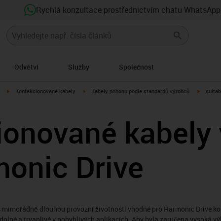
Rychlá konzultace prostřednictvím chatu WhatsApp
Odvětví
Služby
Společnost
igus-icon-arrow-right
igus-icon-arrow-right
igus-ico
Konfekcionované kabely
Kabely pohonu podle standardů výrobců
suitab
ionované kabely
monic Drive
s mimořádně dlouhou provozní životností vhodné pro Harmonic Drive ko
dolné a trvanlivé v pohyblivých aplikacích. Aby byla zaručena vysoká vý