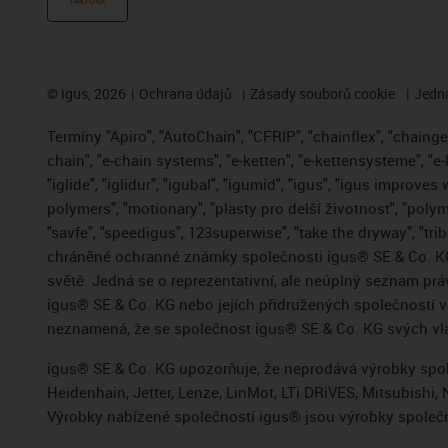
FAKTURA
©
igus, 2026
Ochrana údajů
Zásady souborů cookie
Jedna
Termíny "Apiro", "AutoChain", "CFRIP", "chainflex", "chainge",
chain", "e-chain systems", "e-ketten", "e-kettensysteme", "e-
"iglide", "iglidur", "igubal", "igumid", "igus", "igus improve
polymers", "motionary", "plasty pro delší životnost", "polym
"savfe", "speedigus", 123superwise", "take the dryway", "trib
chráněné ochranné známky společnosti igus® SE & Co. KG
světě. Jedná se o reprezentativní, ale neúplný seznam pr
igus® SE & Co. KG nebo jejích přidružených společností
neznamená, že se společnost igus® SE & Co. KG svých vla
igus® SE & Co. KG upozorňuje, že neprodává výrobky spole
Heidenhain, Jetter, Lenze, LinMot, LTi DRiVES, Mitsubish
Výrobky nabízené společností igus® jsou výrobky společn