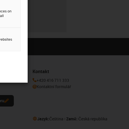
ences on
all
websites
Kontakt
 k odběru
+420 416 711 333
Kontaktní formulář
eru
Jazyk:
Čeština
Země:
Česká republika