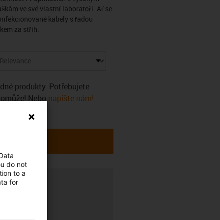
kám ve své vlastní laboratoři. Ať se
konfekcionované kabely s řadou
kem za střih.
ádné produkty. Potřebujete
 pomůže! Nebo
napište nám!
 Data
ou do not
ion to a
ta for