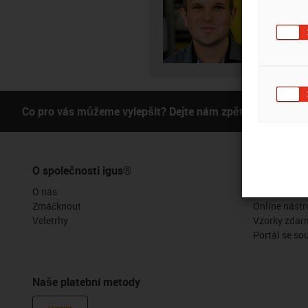
+4
igus-i
Subm
Co pro vás můžeme vylepšit? Dejte nám zpětnou vazbu.
O společnosti igus®
Služby
O nás
Funkce myig
Zmáčknout
Online nástr
Veletrhy
Vzorky zdar
Portál se so
Naše platební metody