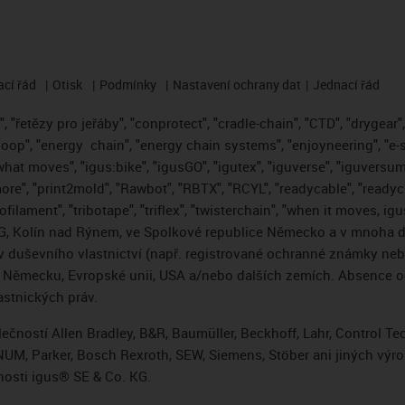
cí řád
Otisk
Podmínky
Nastavení ochrany dat
Jednací řád
 "řetězy pro jeřáby", "conprotect", "cradle-chain", "CTD", "drygear", "
loop", "energy
chain", "energy chain systems", "enjoyneering", "e-skin"
s what moves", "igus:bike", "igusGO", "igutex", "iguverse", "iguversum
ore", "print2mold", "Rawbot", "RBTX", "RCYL", "readycable", "readych
ofilament", "tribotape", "triflex", "twisterchain", "when it moves, i
, Kolín nad Rýnem, ve Spolkové republice Německo a v mnoha da
áv duševního vlastnictví (např. registrované ochranné známky ne
 v Německu, Evropské unii, USA a/nebo dalších zemích. Absence
stnických práv.
čností Allen Bradley, B&R, Baumüller, Beckhoff, Lahr, Control 
i, NUM, Parker, Bosch Rexroth, SEW, Siemens, Stöber ani jiných 
osti igus® SE & Co. KG.