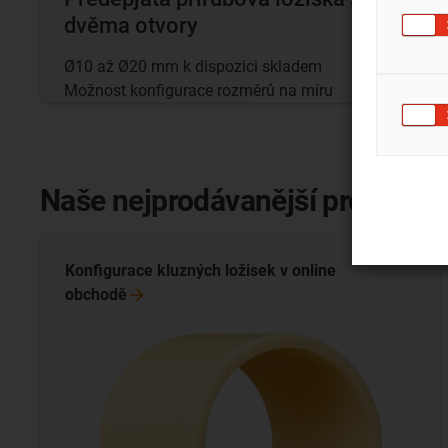
dvěma otvory
Ø10 až Ø20 mm k dispozici skladem
Možnost konfigurace rozměrů na míru
Naše nejprodávanější produkty
Konfigurace kluzných ložisek v online
obchodě