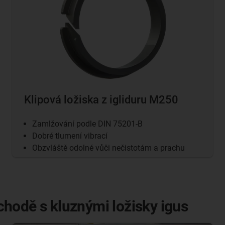
Klipová ložiska z igliduru M250
Zamlžování podle DIN 75201-B
Dobré tlumení vibrací
Obzvláště odolné vůči nečistotám a prachu
hodě s kluznými ložisky igus