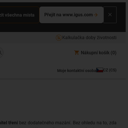
Přejít na www.igus.com
it všechna místa
Kalkulačka doby životnosti
Nákupní košík
(0)
CZ
(
CS
)
Moje kontaktní osoba
itel tření
bez dodatečného mazání. Bez ohledu na to, zda