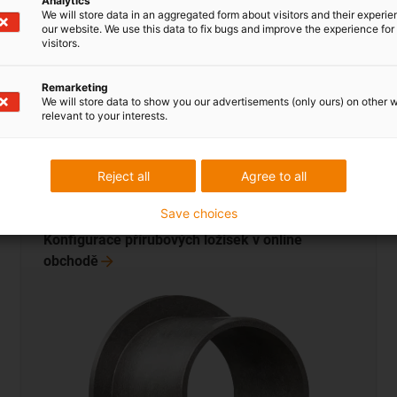
Analytics
We will store data in an aggregated form about visitors and their experi
protáčení
our website. We use this data to fix bugs and improve the experience for 
visitors.
Ø4 až Ø14 mm k dispozici skladem
Rozměry na míru lze konfigurovat
Remarketing
We will store data to show you our advertisements (only ours) on other 
relevant to your interests.
Reject all
Agree to all
Save choices
Konfigurace přírubových ložisek v online
obchodě