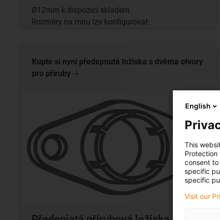
Ø12mm k dispozici skladem
Rozměry na míru lze konfigurovat
Kupte si nyní předepnutá ložiska s dvěma otvory
pro
příruby
English
Privac
This websi
Protection
consent to 
specific p
specific pu
Visit our P
Předepjatá přírubová ložiska se