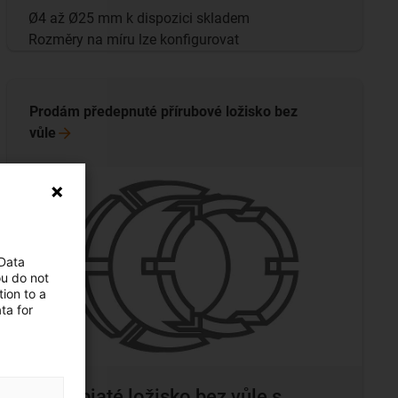
Ø4 až Ø25 mm k dispozici skladem
Rozměry na míru lze konfigurovat
Prodám předepnuté přírubové ložisko bez
vůle
 Data
ou do not
ion to a
ta for
Předepjaté ložisko bez vůle s