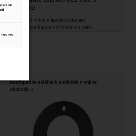
ences on
přírubou
all
Ø8 až Ø20 mm k dispozici skladem
Možnost konfigurace rozměrů na míru
websites
Konfigurace axiálních podložek v online
obchodě