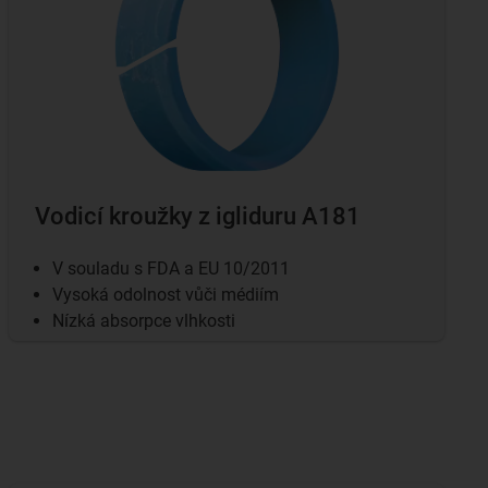
Vodicí kroužky z igliduru A181
V souladu s FDA a EU 10/2011
Vysoká odolnost vůči médiím
Nízká absorpce vlhkosti