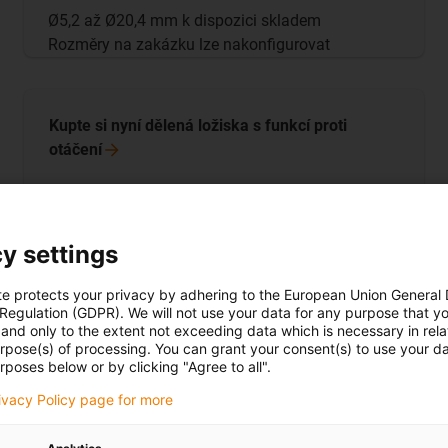
Ø5,2 až Ø20,4 mm k dispozici skladem
Rozměry na zakázku lze nakonfigurovat
Kupte si nyní dělená ložiska s funkcí proti
otáčení
y settings
te protects your privacy by adhering to the European Union General
 Regulation (GDPR). We will not use your data for any purpose that y
and only to the extent not exceeding data which is necessary in relat
urpose(s) of processing. You can grant your consent(s) to use your da
rposes below or by clicking "Agree to all".
rivacy Policy page for more
Dělená ložiska s ochranou proti