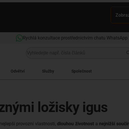
Zobraz
Rychlá konzultace prostřednictvím chatu WhatsApp
Odvětví
Služby
Společnost
znými ložisky igus
nejlepší provozní vlastnosti,
dlouhou životnost
a
nejnižší součin