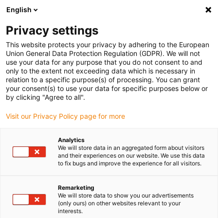
English
Vyberte místo pro doručení
Privacy settings
Výběr stránky země/oblasti může ovlivnit různé faktory
This website protects your privacy by adhering to the European
Union General Data Protection Regulation (GDPR). We will not
Zobrazit všechna místa
use your data for any purpose that you do not consent to and
only to the extent not exceeding data which is necessary in
relation to a specific purpose(s) of processing. You can grant
Přejít na www.igus.com
your consent(s) to use your data for specific purposes below or
by clicking "Agree to all".
Visit our Privacy Policy page for more
(0)
Analytics
We will store data in an aggregated form about visitors
Domovská stránka
Odvětví
Letecká technologie
and their experiences on our website. We use this data
to fix bugs and improve the experience for all visitors.
Výrobky pro letectví a
Remarketing
We will store data to show you our advertisements
(only ours) on other websites relevant to your
kosmonautiku
interests.