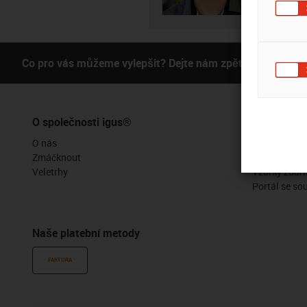
Co pro vás můžeme vylepšit? Dejte nám zpětnou vazbu.
O společnosti igus®
Služby
O nás
Funkce myig
Zmáčknout
Online nástr
Veletrhy
Vzorky zdar
Portál se so
Naše platební metody
FAKTURA