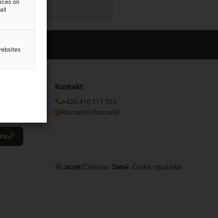
ences on
all
websites
Kontakt
 k odběru
+420 416 711 333
Kontaktní formulář
eru
Jazyk:
Čeština
Země:
Česká republika