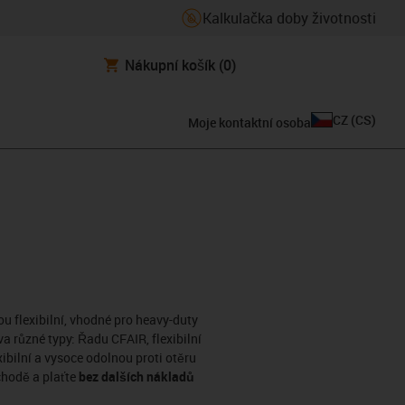
Kalkulačka doby životnosti
Nákupní košík
(0)
CZ
(
CS
)
Moje kontaktní osoba
u flexibilní, vhodné pro heavy-duty
a různé typy: Řadu CFAIR, flexibilní
bilní a vysoce odolnou proti otěru
chodě a plaťte
bez dalších nákladů