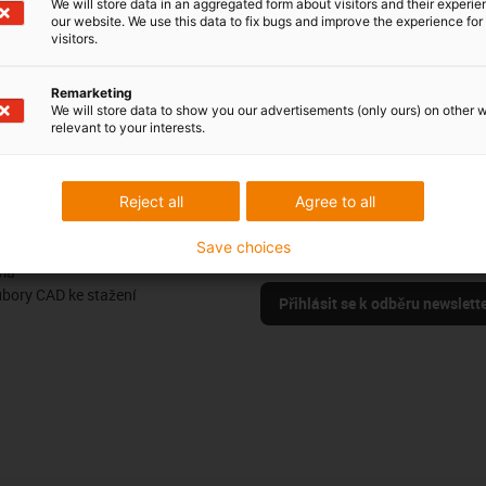
We will store data in an aggregated form about visitors and their experi
our website. We use this data to fix bugs and improve the experience for 
visitors.
Remarketing
Pochvaly a kritika
We will store data to show you our advertisements (only ours) on other 
relevant to your interests.
Sledujte nás
Reject all
Agree to all
us
Buďte v obraze a zaregistrujte se
Save choices
oje
newsletteru igus® zde.
ma
ubory CAD ke stažení
Přihlásit se k odběru newslett