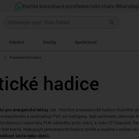
Rychlá konzultace prostřednictvím chatu WhatsApp
Odvětví
Služby
Společnost
igus-icon-arrow-right
Pneumatické hadice
ické hadice
i pro energetické řetězy
zde. Všechny pneumatické hadice chainflex jso
cím kapalinám a neobsahují PVC ani halogeny. Náš sortiment zahrnuje dv
robenou z materiálu PUR odolného proti otěru, a řadu CFCleanAIR, flexi
v bílé barvě. Nakupujte pneumatické hadice rychle a snadno v online ob
velikost šarže nebo obalů.