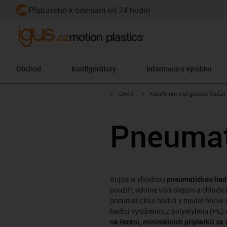
Připraveno k odeslání od 24 hodin
Obchod
Konfigurátory
Informace o výrobku
igus-icon-arrow-right
igus-icon-arrow-right
Domů
Kabely pro energetické řetězy
Pneumat
Kupte si vhodnou
pneumatickou hadic
použití, odolné vůči olejům a chladi
pneumatickou hadici v modré barvě vy
hadici vyrobenou z polyetylenu (PE) 
na řezání, minimálních příplatků za 