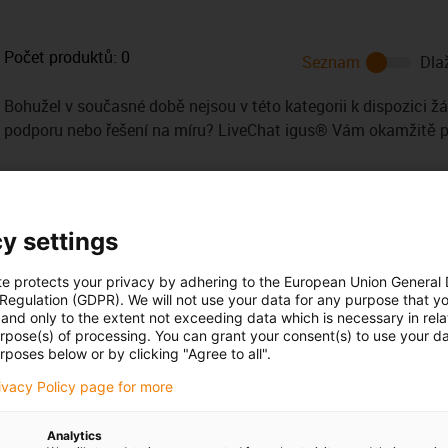
Počet produktů:
0
Seznam
Dla
Bohužel v současné době nejsou v této kategorii k dispozici ž
podporu nebo řešení na míru? LiveChat igus® Vám okamžitě
y settings
te protects your privacy by adhering to the European Union General
 Regulation (GDPR). We will not use your data for any purpose that y
Opening hours
and only to the extent not exceeding data which is necessary in relat
urpose(s) of processing. You can grant your consent(s) to use your da
Office hours
h Kollár
rposes below or by clicking "Agree to all".
20 416 711 341
Monday to Friday: 8 am - 8 pm
con-phone
rivacy Policy page for more
Live chat
it form
24h
Analytics