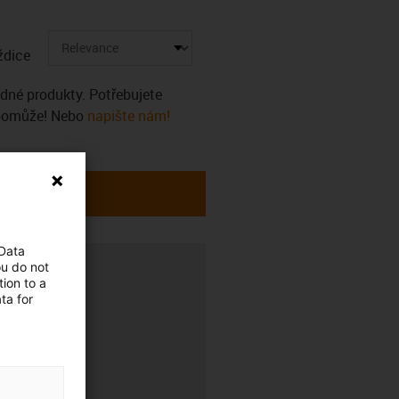
ždice
ádné produkty. Potřebujete
 pomůže! Nebo
napište nám!
 Data
ou do not
ion to a
ta for