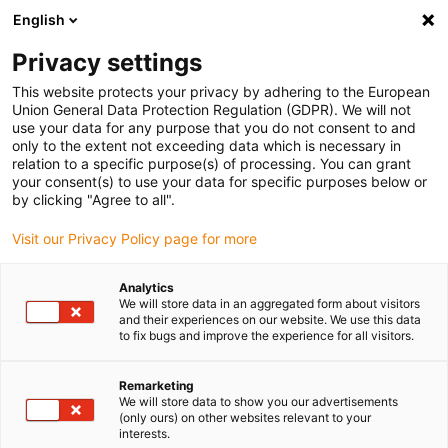
English
(0)
Privacy settings
igus-icon-arrow-right
igus-icon-arrow-right
Domů
Materiály pro 3D tisk
This website protects your privacy by adhering to the European
Union General Data Protection Regulation (GDPR). We will not
use your data for any purpose that you do not consent to and
only to the extent not exceeding data which is necessary in
Online obchod s
relation to a specific purpose(s) of processing. You can grant
your consent(s) to use your data for specific purposes below or
by clicking "Agree to all".
otěruvzdornými materiály pro
Visit our Privacy Policy page for more
Analytics
3D tisk
We will store data in an aggregated form about visitors
and their experiences on our website. We use this data
to fix bugs and improve the experience for all visitors.
Remarketing
3D tištěné díly od společnosti igus® jsou vyrobeny z obzvláště
We will store data to show you our advertisements
stabilních a odolných proti opotřebení vysoce výkonných plastů.
(only ours) on other websites relevant to your
interests.
Obsahují pevná maziva a jsou extrémně odolné proti otěru, což