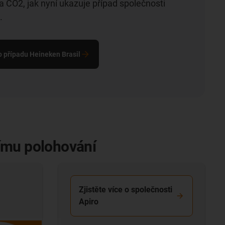
. a CO2, jak nyní ukazuje případ společnosti
.
o případu Heineken Brasil
nímu polohování
Zjistěte více o společnosti
Apiro