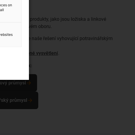
ences on
all
ůmysl získáte produkty, jako jsou ložiska a linkové
vyzkoušet ve svém oboru.
websites
ůmysl obsahuje naše řešení vyhovující potravinářským
hny
xech a podrobné vysvětlení
.
vzorkovací box:
lový průmysl
řský průmysl