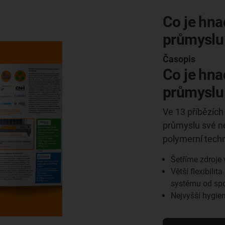
Co je hn
průmyslu
Časopis
Co je hn
průmyslu
Ve 13 příbězích
průmyslu své ne
polymerní techn
Šetříme zdroje 
Větší flexibil
systému od spo
Nejvyšší hygie