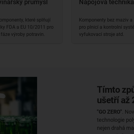
vinářský průmysl
Nápojová technika
komponenty, které splňují
Komponenty bez maziv a 
ky FDA a EU 10/2011 pro
pro plnicí a kontrolní syst
fáze výroby potravin.
vyfukovací stroje atd.
Tímto zp
ušetří až
"GO ZERO"
. No
technologie po
nejen drahá maz