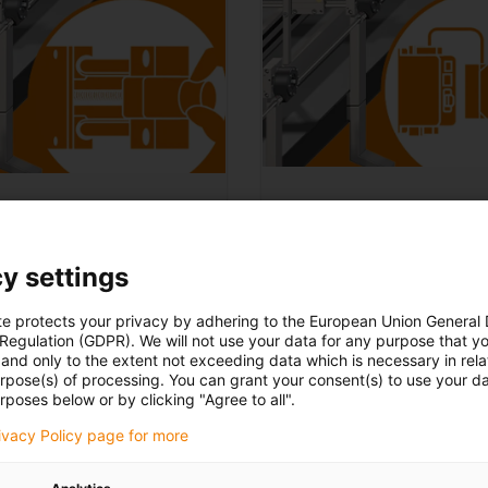
Automatizované
něné
Lineární osy s motorem a 
y settings
í osy poháněné ručním
systémem pro efektivní a
m pro náročné a přesné
synchronizované nastave
te protects your privacy by adhering to the European Union General
ání
 Regulation (GDPR). We will not use your data for any purpose that y
formátu
and only to the extent not exceeding data which is necessary in relat
urpose(s) of processing. You can grant your consent(s) to use your da
rposes below or by clicking "Agree to all".
rivacy Policy page for more
Vzorkovnice pro