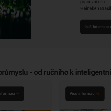
pracovní sílu ..
Heineken Brasil
Další informace 
růmyslu - od ručního k inteligent
informací
Více informací