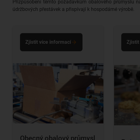
Přizpůsobeni těmto požadavkům obalového průmyslu nabí
údržbových přestávek a přispívají k hospodárné výrobě.
Zjistit více informací
Zjisti
Obecný obalový průmysl