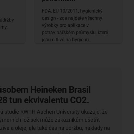
FDA, EU 10/2011, hygienický
design - zde najdete všechny
údržby
výrobky pro aplikace v
émy,
potravinářském průmyslu, které
jsou citlivé na hygienu.
ůsobem Heineken Brasil
 28 tun ekvivalentu CO2.
vá studie RWTH Aachen University ukazuje, že
lymerních ložisek může zákazníkům ušetřit
iva a oleje, ale také čas na údržbu, náklady na