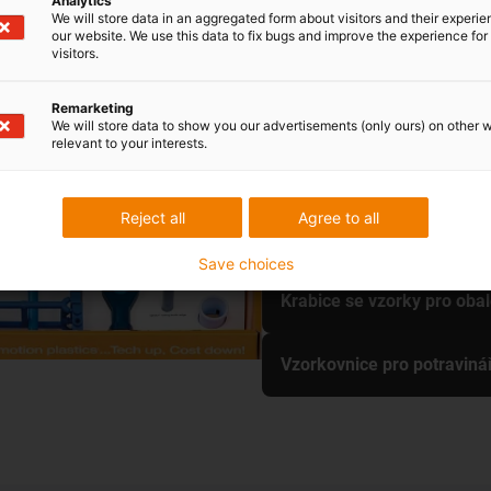
Analytics
průmysl
We will store data in an aggregated form about visitors and their experi
our website. We use this data to fix bugs and improve the experience for 
visitors.
Se vzorkovnicí pro obalový pr
technologie, které si můžete 
Remarketing
We will store data to show you our advertisements (only ours) on other 
Krabice pro potravinářský pr
relevant to your interests.
předpisům. Zde najdete všec
produkty ve vzorkovacích bo
Reject all
Agree to all
Zde obdržíte svůj bezplatný 
Save choices
Krabice se vzorky pro oba
Vzorkovnice pro potraviná