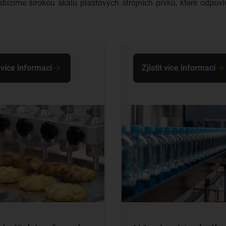
zíme širokou škálu plastových strojních prvků, které odpov
t více informací
Zjistit více informací