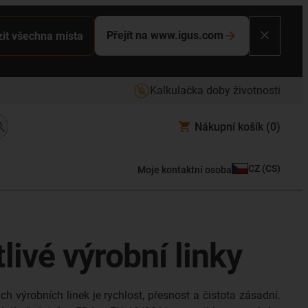
Přejít na www.igus.com
it všechna místa
Kalkulačka doby životnosti
Nákupní košík
(0)
CZ
(
CS
)
Moje kontaktní osoba
ivé výrobní linky
ch výrobních linek je rychlost, přesnost a čistota zásadní.