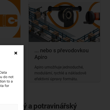
... nebo s převodovkou
Apiro
řídicím
Apiro umožňuje jednoduché,
ní
 Data
modulární, rychlé a nákladově
ou do not
efektivní úpravy formátu.
ion to a
ta for
 obalový a potravinářský