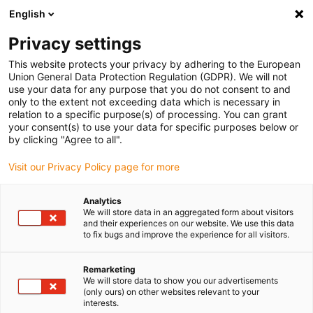
English
(0)
Privacy settings
igus-icon-arrow-right
igus-icon-arrow-right
igus-icon-arrow-right
igus-icon-arrow-right
Domů
Kabely pro energetické řetězy
Kabely
Ovládací kabely
This website protects your privacy by adhering to the European
Union General Data Protection Regulation (GDPR). We will not
use your data for any purpose that you do not consent to and
only to the extent not exceeding data which is necessary in
ovládací kabel
relation to a specific purpose(s) of processing. You can grant
your consent(s) to use your data for specific purposes below or
by clicking "Agree to all".
Visit our Privacy Policy page for more
Široký výběr ovládacích kabelů chainflex vám nabízí široké
možnosti pro různé oblasti použití. Zde si můžete pohodlně koupit
Analytics
odpovídající
nestíněný
nebo
stíněný ovládací kabel
a vybrat si z
We will store data in an aggregated form about visitors
různých počtů žil, vnějších průměrů a materiálů vnějšího pláště,
and their experiences on our website. We use this data
to fix bugs and improve the experience for all visitors.
jako jsou PVC, PUR a TPE.
Použití s malými poloměry ohybu v energetických řetězech není
problém: naše vysoce flexibilní ovládací kabely dosahují
poloměru
Remarketing
We will store data to show you our advertisements
ohybu až 3xd
a lze je používat i v aplikacích s vysokými nároky.
(only ours) on other websites relevant to your
Naše ovládací kabely mají žíly stočené do svazků od 12 žil.
interests.
Tímto způsobem dosahujeme
dlouhé provozní životnosti a