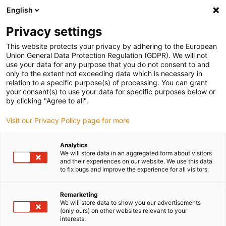
English
Vyberte místo pro doručení
Privacy settings
Výběr stránky země/oblasti může ovlivnit různé faktory
This website protects your privacy by adhering to the European
Union General Data Protection Regulation (GDPR). We will not
Zobrazit všechna místa
use your data for any purpose that you do not consent to and
only to the extent not exceeding data which is necessary in
relation to a specific purpose(s) of processing. You can grant
Přejít na www.igus.com
your consent(s) to use your data for specific purposes below or
by clicking "Agree to all".
Visit our Privacy Policy page for more
(0)
Analytics
We will store data in an aggregated form about visitors
Domovská stránka
Odvětví
Dřevařský průmysl
and their experiences on our website. We use this data
to fix bugs and improve the experience for all visitors.
Odolnost vůči nečistotám,
Remarketing
We will store data to show you our advertisements
(only ours) on other websites relevant to your
prachu a třískám: výrobky
interests.