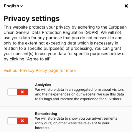
English
Vyberte místo pro doručení
Privacy settings
Výběr stránky země/oblasti může ovlivnit různé faktory
This website protects your privacy by adhering to the European
Union General Data Protection Regulation (GDPR). We will not
Zobrazit všechna místa
use your data for any purpose that you do not consent to and
only to the extent not exceeding data which is necessary in
relation to a specific purpose(s) of processing. You can grant
Přejít na www.igus.com
your consent(s) to use your data for specific purposes below or
by clicking "Agree to all".
Visit our Privacy Policy page for more
(0)
Analytics
We will store data in an aggregated form about visitors
Domovská stránka
Odvětví
Výroba pneumatik
and their experiences on our website. We use this data
to fix bugs and improve the experience for all visitors.
Výrobky pro výrobu
Remarketing
We will store data to show you our advertisements
(only ours) on other websites relevant to your
pneumatik
interests.