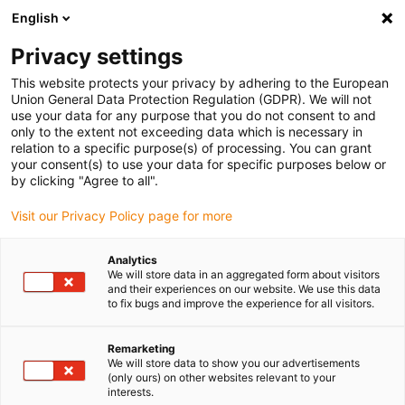
English
Vyberte místo pro doručení
Privacy settings
Výběr stránky země/oblasti může ovlivnit různé faktory
This website protects your privacy by adhering to the European
Union General Data Protection Regulation (GDPR). We will not
Zobrazit všechna místa
use your data for any purpose that you do not consent to and
only to the extent not exceeding data which is necessary in
relation to a specific purpose(s) of processing. You can grant
Přejít na www.igus.com
your consent(s) to use your data for specific purposes below or
by clicking "Agree to all".
Visit our Privacy Policy page for more
(0)
Analytics
We will store data in an aggregated form about visitors
Domovská stránka
Lineární vodicí systémy
Materiály
and their experiences on our website. We use this data
to fix bugs and improve the experience for all visitors.
drylin® - nejlepší
Remarketing
We will store data to show you our advertisements
(only ours) on other websites relevant to your
koeficient tření, nejnižší
interests.