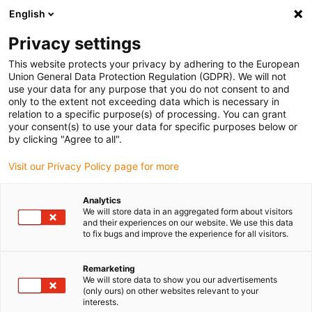
English
Vyberte místo pro doručení
Privacy settings
Výběr stránky země/oblasti může ovlivnit různé faktory
This website protects your privacy by adhering to the European
Union General Data Protection Regulation (GDPR). We will not
Zobrazit všechna místa
use your data for any purpose that you do not consent to and
only to the extent not exceeding data which is necessary in
relation to a specific purpose(s) of processing. You can grant
Přejít na www.igus.com
your consent(s) to use your data for specific purposes below or
by clicking "Agree to all".
Visit our Privacy Policy page for more
(0)
Analytics
We will store data in an aggregated form about visitors
Domovská stránka
Odvětví
Jízdní kolo
and their experiences on our website. We use this data
to fix bugs and improve the experience for all visitors.
Plasty pro jízdní kola –
Remarketing
We will store data to show you our advertisements
(only ours) on other websites relevant to your
plastové komponenty pro
interests.