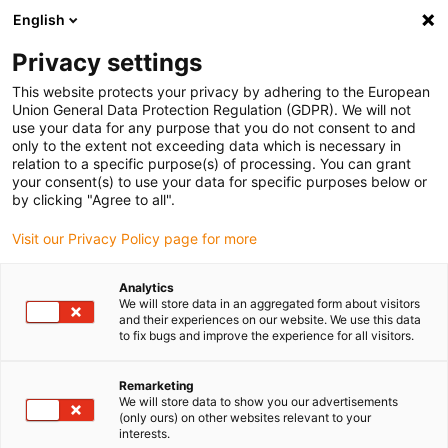
English
(0)
Privacy settings
igus-icon-arrow-right
igus-icon-arrow-right
igus-icon-arrow-right
Domů
Povlaky
Prášek pro povrchovou úpravu
This website protects your privacy by adhering to the European
Union General Data Protection Regulation (GDPR). We will not
use your data for any purpose that you do not consent to and
only to the extent not exceeding data which is necessary in
Prášek pro povrchovou úpravu
relation to a specific purpose(s) of processing. You can grant
your consent(s) to use your data for specific purposes below or
by clicking "Agree to all".
Visit our Privacy Policy page for more
iglidur – robustní povrchy snadno a rychle
S naším iglidur povlakovým práškem získáte spolehlivý povlakový
Analytics
prášek pro jednoduché a rovnoměrné práškové lakování. S tímto
We will store data in an aggregated form about visitors
práškem můžete vytvářet odolné proti opotřebení a kluzné povrchy,
and their experiences on our website. We use this data
to fix bugs and improve the experience for all visitors.
jež jsou ideální pro průmyslové využití – především tam, kde je
požadován provoz v suchém prostředí a vysoké kluzné vlastnosti.
Ať už se jedná o kovové nátěry nebo nátěry komponentů, naše
Remarketing
We will store data to show you our advertisements
nabídka poskytuje řešení, které je schopno odolat vysoké zátěži.
(only ours) on other websites relevant to your
Objevte potahový prášek iglidur a vytvořte povrchy na míru svým
interests.
požadavkům.