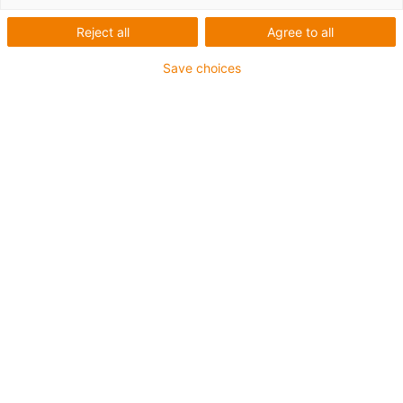
Reject all
Agree to all
Save choices
Seznam
Dlaždice
Počet produktů:
0
Bohužel v současné době nejsou v této kategorii k
dispozici žádné produkty. Potřebujete podporu nebo
řešení na míru? LiveChat igus® Vám okamžitě
pomůže! Nebo
napište nám!