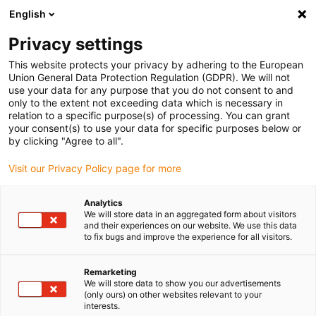
English
Vyberte místo pro doručení
Privacy settings
Výběr stránky země/oblasti může ovlivnit různé faktory
This website protects your privacy by adhering to the European
Union General Data Protection Regulation (GDPR). We will not
Zobrazit všechna místa
use your data for any purpose that you do not consent to and
only to the extent not exceeding data which is necessary in
relation to a specific purpose(s) of processing. You can grant
Přejít na www.igus.com
your consent(s) to use your data for specific purposes below or
by clicking "Agree to all".
Visit our Privacy Policy page for more
(0)
Analytics
We will store data in an aggregated form about visitors
Domovská stránka
Příklady aplikací
and their experiences on our website. We use this data
to fix bugs and improve the experience for all visitors.
3D tištěná ložiska pro 3D tištěné vozidlo
Remarketing
We will store data to show you our advertisements
(only ours) on other websites relevant to your
interests.