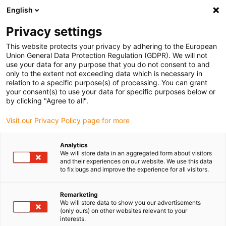
English
Vyberte místo pro doručení
Privacy settings
Výběr stránky země/oblasti může ovlivnit různé faktory
This website protects your privacy by adhering to the European
Union General Data Protection Regulation (GDPR). We will not
Zobrazit všechna místa
use your data for any purpose that you do not consent to and
only to the extent not exceeding data which is necessary in
relation to a specific purpose(s) of processing. You can grant
Přejít na www.igus.com
your consent(s) to use your data for specific purposes below or
by clicking "Agree to all".
Visit our Privacy Policy page for more
(0)
Analytics
We will store data in an aggregated form about visitors
Domovská stránka
Kluzná ložiska
Příklady aplikací
and their experiences on our website. We use this data
to fix bugs and improve the experience for all visitors.
Příklady použití kluzných
Remarketing
We will store data to show you our advertisements
(only ours) on other websites relevant to your
ložisek
interests.