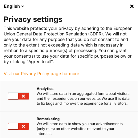
English
Vyberte místo pro doručení
Privacy settings
Výběr stránky země/oblasti může ovlivnit různé faktory
This website protects your privacy by adhering to the European
Union General Data Protection Regulation (GDPR). We will not
Zobrazit všechna místa
use your data for any purpose that you do not consent to and
only to the extent not exceeding data which is necessary in
relation to a specific purpose(s) of processing. You can grant
Přejít na www.igus.com
your consent(s) to use your data for specific purposes below or
by clicking "Agree to all".
Visit our Privacy Policy page for more
(0)
Analytics
We will store data in an aggregated form about visitors
Domovská stránka
Aplikace
and their experiences on our website. We use this data
to fix bugs and improve the experience for all visitors.
3D tištěné náhradní ložisko kormidla
Remarketing
We will store data to show you our advertisements
Náhradní ložisko kormidla
(only ours) on other websites relevant to your
interests.