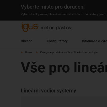
Vyberte místo pro doručení
Výběr stránky země/oblasti může mít vliv na různé faktory, jako
Obchod
Konfigurátory
Informace o výr
Home
Kategorie produktů v oblasti lineární technologie
Vše pro lineá
Lineární vodicí systémy