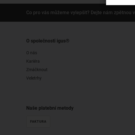
Co pro vás můžeme vylepšit? Dejte nám zpětnou 
O společnosti igus®
O nás
Kariéra
Zmáčknout
Veletrhy
Naše platební metody
FAKTURA