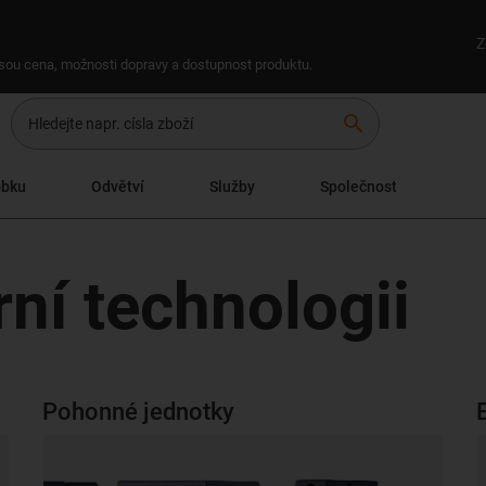
Z
 jsou cena, možnosti dopravy a dostupnost produktu.
search
obku
Odvětví
Služby
Společnost
rní technologii
Pohonné jednotky