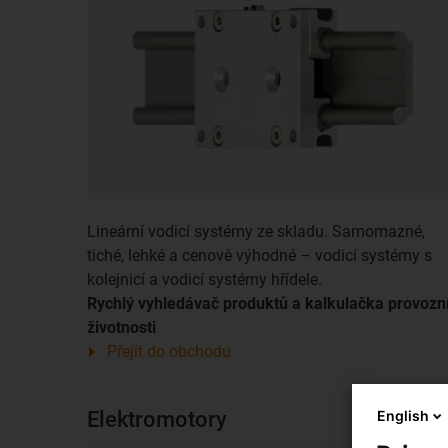
Lineární vodicí systémy ze skladu. Samomazné,
tiché, lehké a cenově výhodné – vodicí systémy s
kolejnicí a vodicí systémy hřídele.
Rychlý vyhledávač produktů a kalkulačka provozn
životnosti
Přejít do obchodu
Elektromotory
English