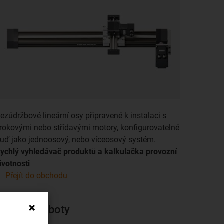
ezúdržbové lineární osy připravené k instalaci s
rokovými nebo střídavými motory, konfigurovatelné
uď jako jednoosový, nebo víceosový systém.
ychlý vyhledávač produktů a kalkulačka provozní
ivotnosti
Přejít do obchodu
Lineární roboty