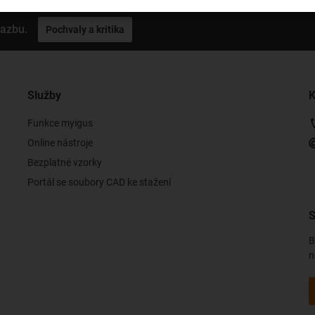
vazbu.
Pochvaly a kritika
Služby
K
Funkce myigus
Online nástroje
Bezplatné vzorky
Portál se soubory CAD ke stažení
S
B
n