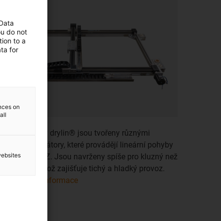
 Data
ou do not
ion to a
ta for
ences on
all
ineární roboty drylin® jsou tvořeny různými
ineárními iniciátory, které provádějí lineární pohyby
websites
o osách X, Y, Z. Jsou navrženy spíše pro kluzný než
alivý pohyb, což zajišťuje tichý a hladký provoz.
Doplňující informace