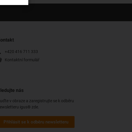
ontakt
+420 416 711 333
Kontaktní formulář
ledujte nás
uďte v obraze a zaregistrujte se k odběru
ewsletteru igus® zde.
Přihlásit se k odběru newsletteru