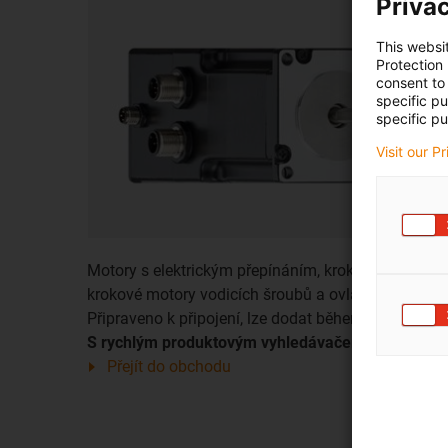
Privac
This websi
Protection
consent to 
specific p
specific pu
Visit our P
Motory s elektrickým přepínáním, krokové motory,
krokové motory vodicích šroubů a ovladače motorů
Připraveno k připojení, lze dodat během 24 hodin.
S rychlým produktovým vyhledávačem
Přejít do obchodu