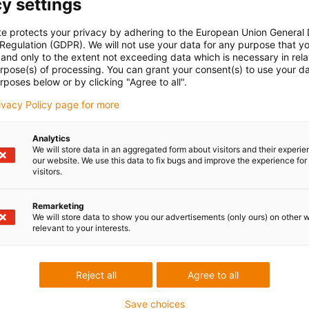
y settings
te protects your privacy by adhering to the European Union General
 Regulation (GDPR). We will not use your data for any purpose that y
and only to the extent not exceeding data which is necessary in relat
urpose(s) of processing. You can grant your consent(s) to use your da
rposes below or by clicking "Agree to all".
rivacy Policy page for more
Analytics
We will store data in an aggregated form about visitors and their experi
our website. We use this data to fix bugs and improve the experience for 
visitors.
L
Závit s vysokým stoupáním s technologií dryspin®
l
.
a samojistící trapézový a metrický závit.
Remarketing
We will store data to show you our advertisements (only ours) on other 
p
Rychlý vyhledávač produktů a kalkulačka provozní
relevant to your interests.
v
životnosti
Přejít do obchodu
Reject all
Agree to all
Save choices