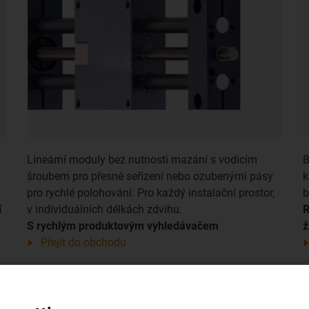
Lineární moduly bez nutnosti mazání s vodicím
B
šroubem pro přesné seřízení nebo ozubenými pásy
k
pro rychlé polohování. Pro každý instalační prostor,
b
í
v individuálních délkách zdvihu.
R
S rychlým produktovým vyhledávačem
ž
Přejít do obchodu
Technologie vodicího šroubu