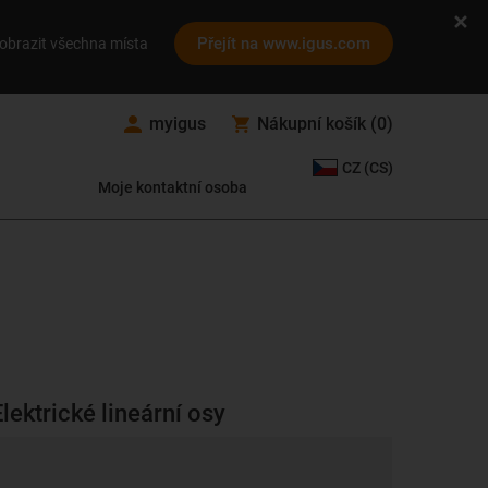
Přejít na www.igus.com
obrazit všechna místa
myigus
Nákupní košík
(
0
)
CZ (CS)
Moje kontaktní osoba
Elektrické lineární osy