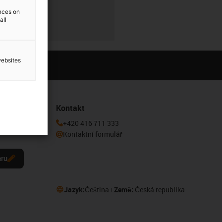
ences on
all
websites
Kontakt
 k odběru
+420 416 711 333
Kontaktní formulář
eru
Jazyk:
Čeština
Země:
Česká republika