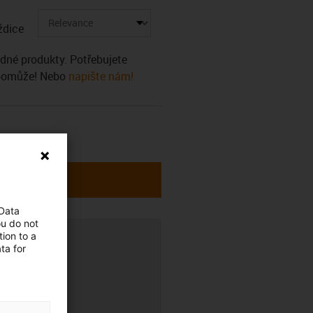
ždice
ádné produkty. Potřebujete
 pomůže! Nebo
napište nám!
 Data
ou do not
ion to a
ta for