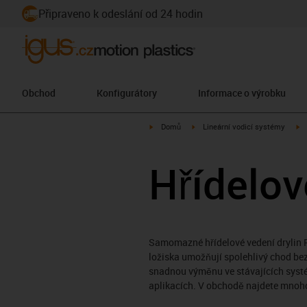
Připraveno k odeslání od 24 hodin
Obchod
Konfigurátory
Informace o výrobku
igus-icon-arrow-right
igus-icon-arrow-right
ig
Domů
Lineární vodicí systémy
Hřídelov
Samomazné hřídelové vedení drylin R 
ložiska umožňují spolehlivý chod be
snadnou výměnu ve stávajících systé
aplikacích. V obchodě najdete mnoho 