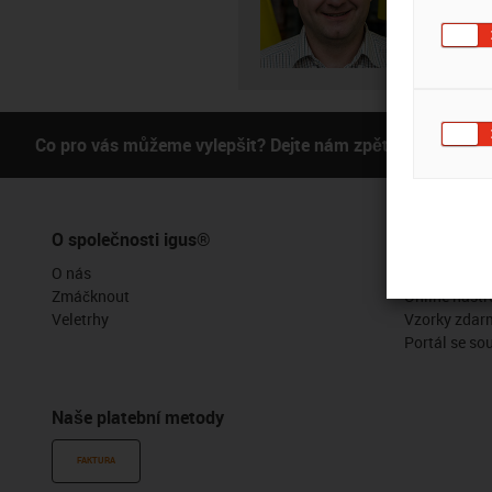
Subm
Co pro vás můžeme vylepšit? Dejte nám zpětnou vazbu.
O společnosti igus®
Služby
O nás
Funkce myig
Zmáčknout
Online nástr
Veletrhy
Vzorky zdar
Portál se so
Naše platební metody
FAKTURA