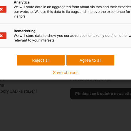
Live chat
Analytics
it form
We will store data in an aggregated form about visitors and their experi
24h
our website. We use this data to fix bugs and improve the experience for 
visitors.
Remarketing
We will store data to show you our advertisements (only ours) on other 
Pochvaly a kritika
relevant to your interests.
Reject all
Agree to all
Sledujte nás
us
Save choices
Buďte v obraze a zaregistrujte se
oje
newsletteru igus® zde.
ma
ubory CAD ke stažení
Přihlásit se k odběru newslett