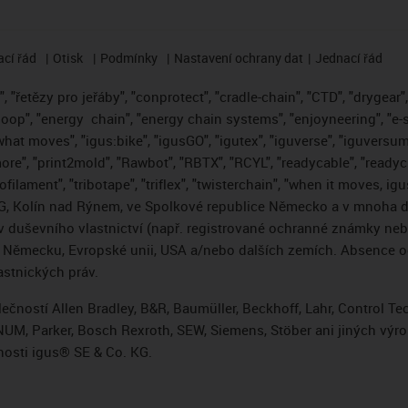
cí řád
Otisk
Podmínky
Nastavení ochrany dat
Jednací řád
 "řetězy pro jeřáby", "conprotect", "cradle-chain", "CTD", "drygear", "
loop", "energy
chain", "energy chain systems", "enjoyneering", "e-skin"
s what moves", "igus:bike", "igusGO", "igutex", "iguverse", "iguversum
ore", "print2mold", "Rawbot", "RBTX", "RCYL", "readycable", "readych
ofilament", "tribotape", "triflex", "twisterchain", "when it moves, i
, Kolín nad Rýnem, ve Spolkové republice Německo a v mnoha da
áv duševního vlastnictví (např. registrované ochranné známky ne
 v Německu, Evropské unii, USA a/nebo dalších zemích. Absence
stnických práv.
čností Allen Bradley, B&R, Baumüller, Beckhoff, Lahr, Control 
i, NUM, Parker, Bosch Rexroth, SEW, Siemens, Stöber ani jiných 
osti igus® SE & Co. KG.