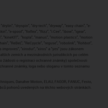
drylin", "dryspin", "dry-tech", "dryway", "easy chain", "e-
, "e-spool", "fixflex", "flizz", "i.Cee", "ibow", "igear",
", "kineKIT",
"kopla", "manus", "motion plastics", "motion
ain", "ReBeL", "ReCyycle", "reguse", "robolink", "Rohbot",
gus improves", "xirodur", "xiros" a "yes" jsou zákonem
lších zemích a mezinárodních jurisdikcích po celém
bo žádosti o registraci ochranné známky) společnosti
 ochranné známky, loga nebo sloganu v tomto seznamu
Techniques, Danaher Motion, ELAU, FAGOR, FANUC, Festo,
výrobců pohonů uvedených na těchto webových stránkách.