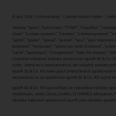
©
igus, 2026
Ochrana údajů
Zásady souborů cookie
Jedna
Termíny "Apiro", "AutoChain", "CFRIP", "chainflex", "chainge",
chain", "e-chain systems", "e-ketten", "e-kettensysteme", "e-
"iglide", "iglidur", "igubal", "igumid", "igus", "igus improve
polymers", "motionary", "plasty pro delší životnost", "polym
"savfe", "speedigus", 123superwise", "take the dryway", "trib
chráněné ochranné známky společnosti igus® SE & Co. KG
světě. Jedná se o reprezentativní, ale neúplný seznam pr
igus® SE & Co. KG nebo jejích přidružených společností
neznamená, že se společnost igus® SE & Co. KG svých vla
igus® SE & Co. KG upozorňuje, že neprodává výrobky spole
Heidenhain, Jetter, Lenze, LinMot, LTi DRiVES, Mitsubish
Výrobky nabízené společností igus® jsou výrobky společn