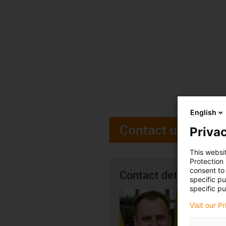
English
Contact us
Privac
This websi
Protection
consent to 
Contact details
specific p
specific pu
Tomáš 
Visit our P
+4
igus-i