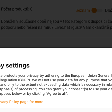
Počet produktů:
0
Seznam
Dla
Bohužel v současné době nejsou v této kategorii k dispozici ž
podporu nebo řešení na míru? LiveChat igus® Vám okamžitě
y settings
te protects your privacy by adhering to the European Union General
 Regulation (GDPR). We will not use your data for any purpose that y
and only to the extent not exceeding data which is necessary in relat
Opening hours
urpose(s) of processing. You can grant your consent(s) to use your da
rposes below or by clicking "Agree to all".
Office hours
Vlk
rivacy Policy page for more
20 416 711 338
Monday to Friday: 8 am - 8 pm
con-phone