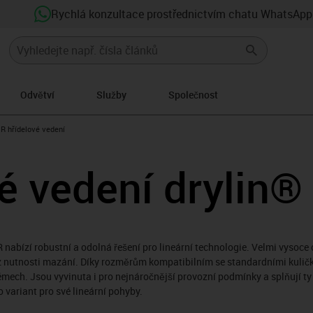
Rychlá konzultace prostřednictvím chatu WhatsApp
Odvětví
Služby
Společnost
us-icon-arrow-right
R hřídelové vedení
é vedení drylin®
nabízí robustní a odolná řešení pro lineární technologie. Velmi vysoce
z nutnosti mazání. Díky rozměrům kompatibilním se standardními kuličk
mech. Jsou vyvinuta i pro nejnáročnější provozní podmínky a splňují t
variant pro své lineární pohyby.