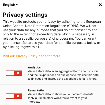
English
Vyberte místo pro doručení
Privacy settings
Výběr stránky země/oblasti může mít vliv na různé
faktory, jako jsou cena, možnosti dopravy a dostupnost
This website protects your privacy by adhering to the European
produktu.
Union General Data Protection Regulation (GDPR). We will not
use your data for any purpose that you do not consent to and
Přejít na
only to the extent not exceeding data which is necessary in
Zobrazit všechna místa
www.igus.eu
relation to a specific purpose(s) of processing. You can grant
your consent(s) to use your data for specific purposes below or
by clicking "Agree to all".
search
(
0
)
Visit our Privacy Policy page for more
search
Home
...
drylin® teleskopické kolejnice
Analytics
We will store data in an aggregated form about visitors
připraveno k přepravě za 3-4 pracovních
and their experiences on our website. We use this data
to fix bugs and improve the experience for all visitors.
dní
připraveno k přepravě za 10 pracovních
Remarketing
dní
We will store data to show you our advertisements
Dodací termín na vyžádání
(only ours) on other websites relevant to your
interests.