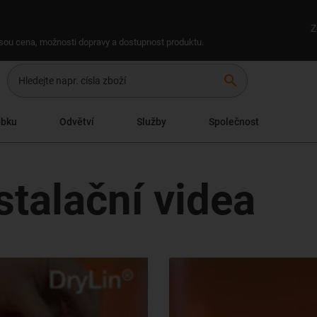
Z
 jsou cena, možnosti dopravy a dostupnost produktu.
search
obku
Odvětví
Služby
Společnost
stalační videa