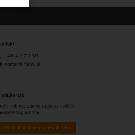
ontakt
+420 416 711 333
Kontaktní formulář
ledujte nás
uďte v obraze a zaregistrujte se k odběru
ewsletteru igus® zde.
Přihlásit se k odběru newsletteru