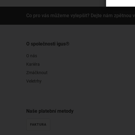
Co pro vás můžeme vylepšit? Dejte nám zpětnou 
O společnosti igus®
O nás
Kariéra
Zmáčknout
Veletrhy
Naše platební metody
FAKTURA