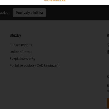
vazbu.
Pochvaly a kritika
Služby
K
Funkce myigus
Online nástroje
Bezplatné vzorky
Portál se soubory CAD ke stažení
S
B
n