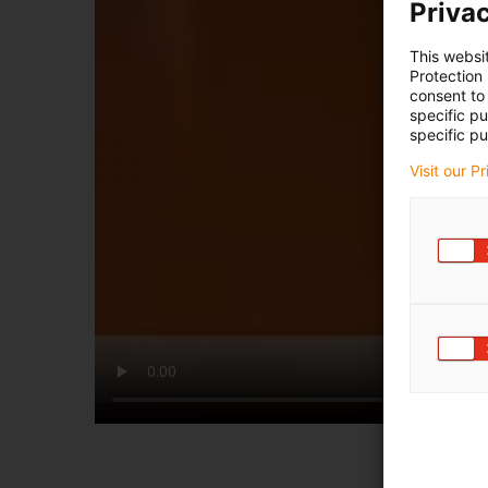
Privac
This websi
Protection
consent to 
specific p
specific pu
Visit our P