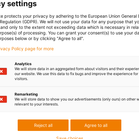
y settings
te protects your privacy by adhering to the European Union General
 Regulation (GDPR). We will not use your data for any purpose that y
and only to the extent not exceeding data which is necessary in relat
urpose(s) of processing. You can grant your consent(s) to use your da
rposes below or by clicking "Agree to all".
rivacy Policy page for more
Analytics
We will store data in an aggregated form about visitors and their experi
our website. We use this data to fix bugs and improve the experience for 
visitors.
Remarketing
We will store data to show you our advertisements (only ours) on other 
relevant to your interests.
Reject all
Agree to all
Save choices