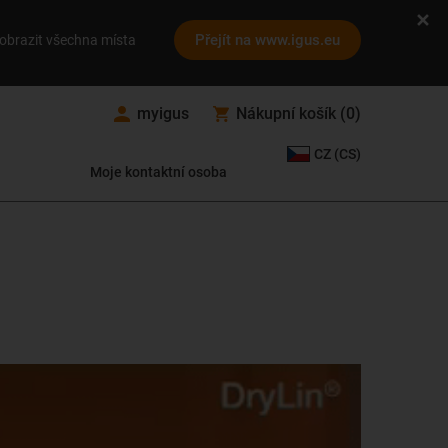
Přejít na www.igus.eu
obrazit všechna místa
myigus
Nákupní košík
(
0
)
CZ (CS)
Moje kontaktní osoba