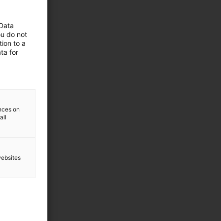
 Data
ou do not
ion to a
ta for
ences on
all
websites