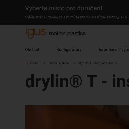
Vyberte místo pro doručení
Výběr stránky země/oblasti může mít vliv na různé faktory, jako
Obchod
Konfigurátory
Informace o výr
Home
Linear system
drylin® T - instalační videa
drylin® T - in