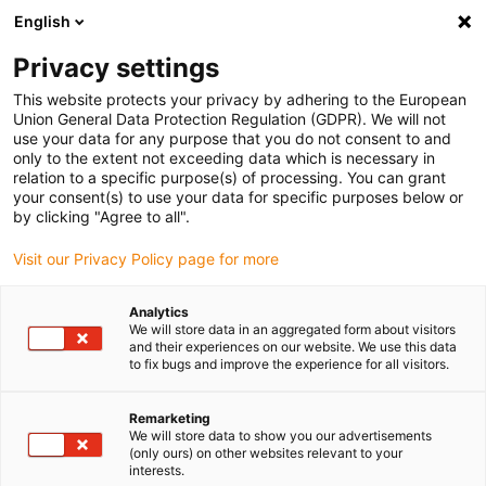
English
Vyberte místo pro doručení
Privacy settings
Výběr stránky země/oblasti může mít vliv na různé
faktory, jako jsou cena, možnosti dopravy a dostupnost
This website protects your privacy by adhering to the European
produktu.
Union General Data Protection Regulation (GDPR). We will not
use your data for any purpose that you do not consent to and
Přejít na
only to the extent not exceeding data which is necessary in
Zobrazit všechna místa
www.igus.eu
relation to a specific purpose(s) of processing. You can grant
your consent(s) to use your data for specific purposes below or
by clicking "Agree to all".
search
(
0
)
Visit our Privacy Policy page for more
search
Home
...
Clean room technology
Analytics
We will store data in an aggregated form about visitors
and their experiences on our website. We use this data
to fix bugs and improve the experience for all visitors.
Remarketing
We will store data to show you our advertisements
(only ours) on other websites relevant to your
interests.